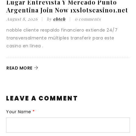
Lugar Entrevista Y Mercado Punto
M
Argentina Join Now 1xslotscasino1.net
August 8, 2026
by
ebteh
0 comments
A
nobble cliente respaldo financiero extiende 24/7
transversalmente múltiples transferir para este
p
casino en línea .
ś
s
READ MORE
R
LEAVE A COMMENT
Your Name
*