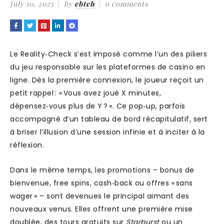
July 10, 2025
by
ebteh
0 comments
Le Reality‑Check s’est imposé comme l’un des piliers
du jeu responsable sur les plateformes de casino en
ligne. Dès la première connexion, le joueur reçoit un
petit rappel : « Vous avez joué X minutes,
dépensez‑vous plus de Y ? ». Ce pop‑up, parfois
accompagné d’un tableau de bord récapitulatif, sert
à briser l’illusion d’une session infinie et à inciter à la
réflexion.
Dans le même temps, les promotions – bonus de
bienvenue, free spins, cash‑back ou offres « sans
wager » – sont devenues le principal aimant des
nouveaux venus. Elles offrent une première mise
doublée, des tours gratuits sur
Starburst
ou un