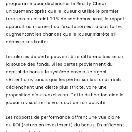
programmé pour déclencher le Reality‑Check
uniquement après que le joueur a utilisé le premier
free spin ou atteint 20 % de son bonus. Ainsi, le rappel
apparaît au moment où l’excitation est la plus forte,
augmentant les chances que le joueur s’arrête s’il
dépasse ses limites.
Les alertes de perte peuvent être différenciées selon
la source des fonds. Si les pertes proviennent du
capital de bonus, le système envoie un signal
« Attention », tandis que les pertes sur les fonds réels
déclenchent une alerte plus stricte, voire une
proposition d’auto‑exclusion. Cette distinction aide le
joueur à visualiser le vrai coût de son activité.
Les rapports de performance offrent une vue claire
du ROI (return on investment) du bonus. En affichant