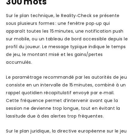
300 mots
Sur le plan technique, le Reality‑Check se présente
sous plusieurs formes : une fenêtre pop‑up qui
apparaît toutes les 15 minutes, une notification push
sur mobile, ou un tableau de bord accessible depuis le
profil du joueur. Le message typique indique le temps
de jeu, le montant misé et les gains/pertes
accumulés.
Le paramétrage recommandé par les autorités de jeu
consiste en un intervalle de 15 minutes, combiné à un
rappel quotidien récapitulatif envoyé par e‑mail.
Cette fréquence permet d’intervenir avant que la
session ne devienne trop longue, tout en évitant la
lassitude due à des alertes trop fréquentes.
Sur le plan juridique, la directive européenne sur le jeu