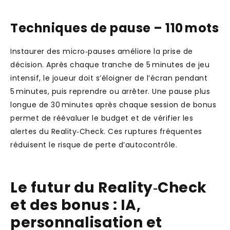
Techniques de pause – 110 mots
Instaurer des micro‑pauses améliore la prise de
décision. Après chaque tranche de 5 minutes de jeu
intensif, le joueur doit s’éloigner de l’écran pendant
5 minutes, puis reprendre ou arrêter. Une pause plus
longue de 30 minutes après chaque session de bonus
permet de réévaluer le budget et de vérifier les
alertes du Reality‑Check. Ces ruptures fréquentes
réduisent le risque de perte d’autocontrôle.
Le futur du Reality‑Check
et des bonus : IA,
personnalisation et