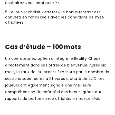
Souhaitez‑vous continuer ? ».
Le joueur choisit « Arrêter », le bonus restant est
converti en fonds réels avec les conditions de mise
affichées.
Cas d’étude – 100 mots
Un opérateur européen a intégré le Reality‑Check
directement dans ses offres de bienvenue. Après six
mois, le taux de jeu excessif mesuré par le nombre de
sessions supérieures à 2 heures a chuté de 22 %. Les
joueurs ont également signalé une meilleure
compréhension du coût réel des bonus, grâce aux
rapports de performance affichés en temps réel.