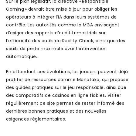
Sur le plan législatif, la directive « Responsible
Gaming » devrait être mise à jour pour obliger les
opérateurs à intégrer l’IA dans leurs systèmes de
contrôle. Les autorités comme la MGA envisagent
d’exiger des rapports d’audit trimestriels sur
l’efficacité des outils de Reality‑Check, ainsi que des
seuils de perte maximale avant intervention
automatique.
En attendant ces évolutions, les joueurs peuvent déjà
profiter de ressources comme Manataka, qui propose
des guides pratiques sur le jeu responsable, ainsi que
des comparatifs de casinos en ligne fiables. Visiter
régulièrement ce site permet de rester informé des
dernières bonnes pratiques et des nouvelles
exigences réglementaires.