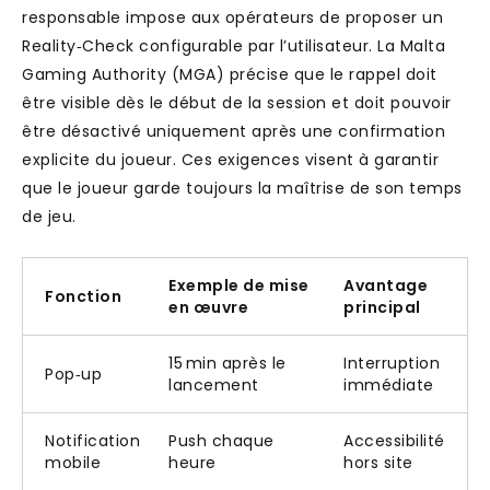
responsable impose aux opérateurs de proposer un
Reality‑Check configurable par l’utilisateur. La Malta
Gaming Authority (MGA) précise que le rappel doit
être visible dès le début de la session et doit pouvoir
être désactivé uniquement après une confirmation
explicite du joueur. Ces exigences visent à garantir
que le joueur garde toujours la maîtrise de son temps
de jeu.
Exemple de mise
Avantage
Fonction
en œuvre
principal
15 min après le
Interruption
Pop‑up
lancement
immédiate
Notification
Push chaque
Accessibilité
mobile
heure
hors site