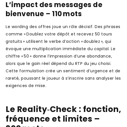
L’impact des messages de
bienvenue – 110 mots
Le wording des offres joue un rôle décisif. Des phrases
comme « Doublez votre dépôt et recevez 50 tours
gratuits » utilisent le verbe d’action « doublez », qui
évoque une multiplication immédiate du capital. Le
chiffre « 50 » donne l’impression d’une abondance,
alors que le gain réel dépend du RTP du jeu choisi.
Cette formulation crée un sentiment d’urgence et de
rareté, poussant le joueur à s’inscrire sans analyser les
exigences de mise.
Le Reality‑Check : fonction,
fréquence et limites –