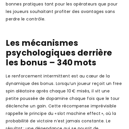
bonnes pratiques tant pour les opérateurs que pour
les joueurs souhaitant profiter des avantages sans
perdre le contrôle.
Les mécanismes
psychologiques derrière
les bonus – 340 mots
Le renforcement intermittent est au cœur de la
dynamique des bonus. Lorsqu’un joueur reçoit un free
spin aléatoire après chaque 10 € misés, il vit une
petite poussée de dopamine chaque fois que le tour
déclenche un gain. Cette récompense imprévisible
rappelle le principe du « slot machine effect », où la
probabilité de victoire n’est jamais constante. Le
résultat : une dépendance qui se nourrit de