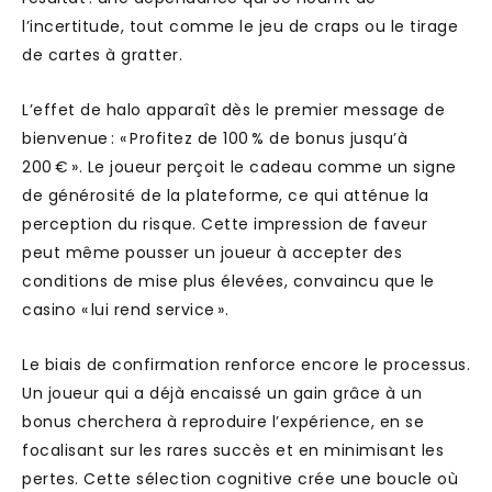
l’incertitude, tout comme le jeu de craps ou le tirage
de cartes à gratter.
L’effet de halo apparaît dès le premier message de
bienvenue : « Profitez de 100 % de bonus jusqu’à
200 € ». Le joueur perçoit le cadeau comme un signe
de générosité de la plateforme, ce qui atténue la
perception du risque. Cette impression de faveur
peut même pousser un joueur à accepter des
conditions de mise plus élevées, convaincu que le
casino « lui rend service ».
Le biais de confirmation renforce encore le processus.
Un joueur qui a déjà encaissé un gain grâce à un
bonus cherchera à reproduire l’expérience, en se
focalisant sur les rares succès et en minimisant les
pertes. Cette sélection cognitive crée une boucle où