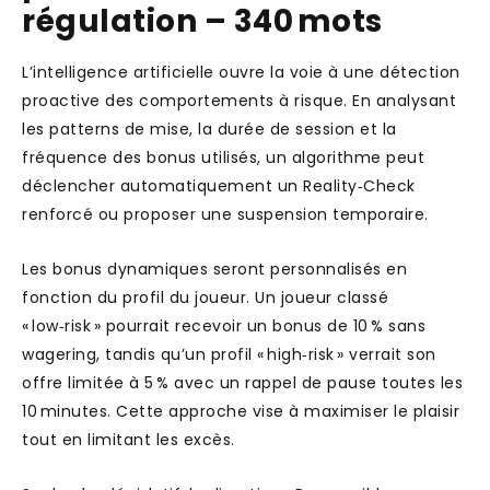
régulation – 340 mots
L’intelligence artificielle ouvre la voie à une détection
proactive des comportements à risque. En analysant
les patterns de mise, la durée de session et la
fréquence des bonus utilisés, un algorithme peut
déclencher automatiquement un Reality‑Check
renforcé ou proposer une suspension temporaire.
Les bonus dynamiques seront personnalisés en
fonction du profil du joueur. Un joueur classé
« low‑risk » pourrait recevoir un bonus de 10 % sans
wagering, tandis qu’un profil « high‑risk » verrait son
offre limitée à 5 % avec un rappel de pause toutes les
10 minutes. Cette approche vise à maximiser le plaisir
tout en limitant les excès.