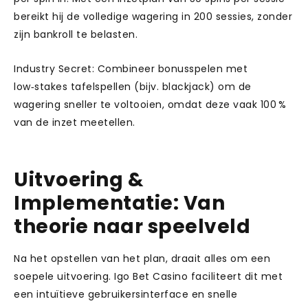
bereikt hij de volledige wagering in 200 sessies, zonder
zijn bankroll te belasten.
Industry Secret: Combineer bonusspelen met
low‑stakes tafelspellen (bijv. blackjack) om de
wagering sneller te voltooien, omdat deze vaak 100 %
van de inzet meetellen.
Uitvoering &
Implementatie: Van
theorie naar speelveld
Na het opstellen van het plan, draait alles om een
soepele uitvoering. Igo Bet Casino faciliteert dit met
een intuïtieve gebruikersinterface en snelle