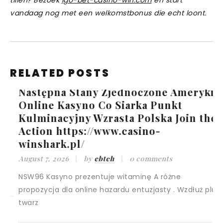
tillen? Bezoek
igo-bet-casino-win.com
en start
vandaag nog met een welkomstbonus die echt loont.
RELATED POSTS
Następna Stany Zjednoczone Ameryki
Online Kasyno Co Siarka Punkt
·
Kulminacyjny Wzrasta Polska Join the
J
Action https://www.casino-
A
winshark.pl/
r
August 7, 2026
by
ebteh
0 comments
o
NSW96 Kasyno prezentuje witaminę A różne
t
propozycja dla online hazardu entuzjasty . Wzdłuż plus
twarz
R