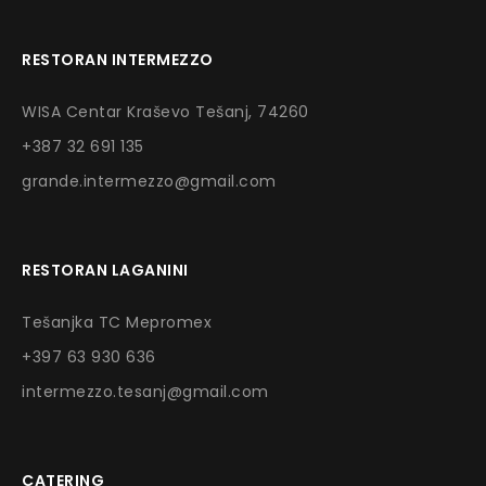
RESTORAN INTERMEZZO
WISA Centar Kraševo Tešanj, 74260
+387 32 691 135
grande.intermezzo@gmail.com
RESTORAN LAGANINI
Tešanjka TC Mepromex
+397 63 930 636
intermezzo.tesanj@gmail.com
CATERING