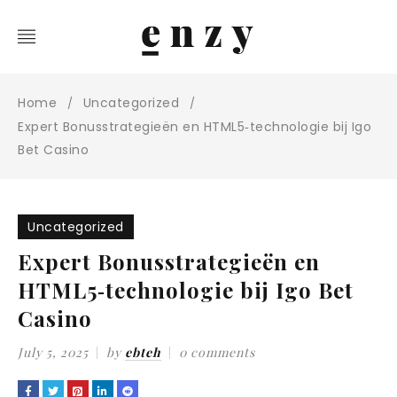
Home
Uncategorized
/
/
Expert Bonusstrategieën en HTML5‑technologie bij Igo
Bet Casino
Uncategorized
Expert Bonusstrategieën en
HTML5‑technologie bij Igo Bet
Casino
July 5, 2025
by
ebteh
0 comments