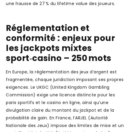
une hausse de 27 % du lifetime value des joueurs.
Réglementation et
conformité : enjeux pour
les jackpots mixtes
sport‑casino – 250 mots
En Europe, la réglementation des jeux d’argent est
fragmentée, chaque juridiction imposant ses propres
exigences. Le UKGC (United Kingdom Gambling
Commission) exige une licence distincte pour les
paris sportifs et le casino en ligne, ainsi qu’une
divulgation claire du montant du jackpot et de la
probabilité de gain. En France, l’ARJEL (Autorité
Nationale des Jeux) impose des limites de mise et un