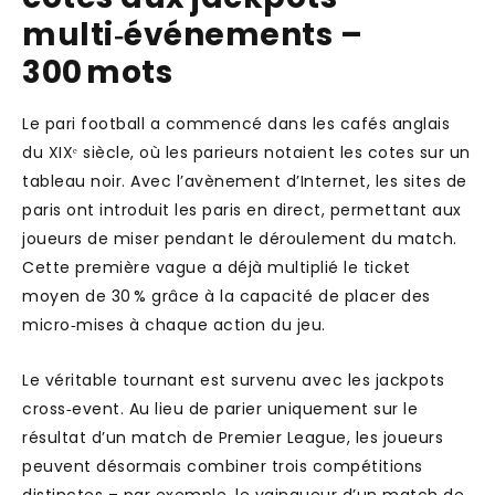
multi‑événements –
300 mots
Le pari football a commencé dans les cafés anglais
du XIXᵉ siècle, où les parieurs notaient les cotes sur un
tableau noir. Avec l’avènement d’Internet, les sites de
paris ont introduit les paris en direct, permettant aux
joueurs de miser pendant le déroulement du match.
Cette première vague a déjà multiplié le ticket
moyen de 30 % grâce à la capacité de placer des
micro‑mises à chaque action du jeu.
Le véritable tournant est survenu avec les jackpots
cross‑event. Au lieu de parier uniquement sur le
résultat d’un match de Premier League, les joueurs
peuvent désormais combiner trois compétitions