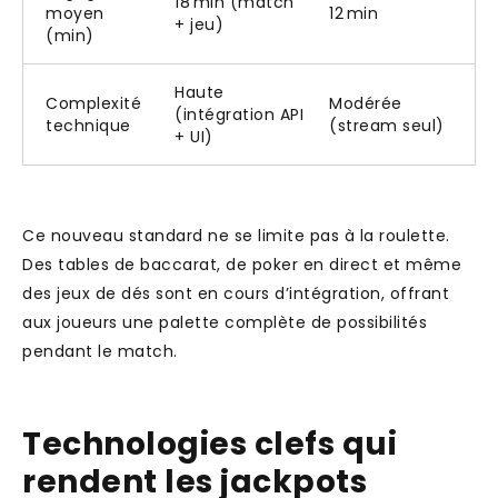
18 min (match
moyen
12 min
+ jeu)
(min)
Haute
Complexité
Modérée
(intégration API
technique
(stream seul)
+ UI)
Ce nouveau standard ne se limite pas à la roulette.
Des tables de baccarat, de poker en direct et même
des jeux de dés sont en cours d’intégration, offrant
aux joueurs une palette complète de possibilités
pendant le match.
Technologies clefs qui
rendent les jackpots