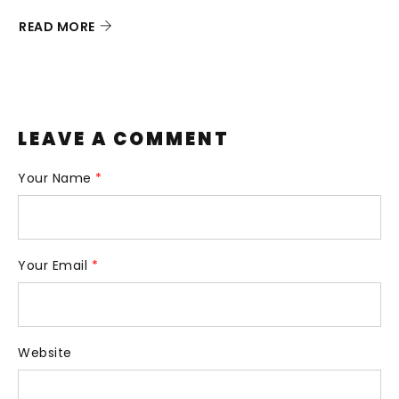
P
READ MORE
R
LEAVE A COMMENT
Your Name
*
Your Email
*
Website