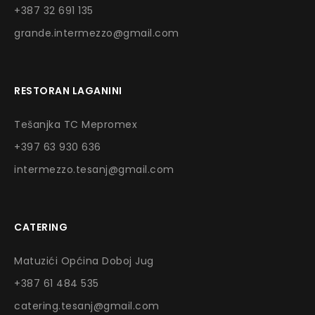
+387 32 691 135
grande.intermezzo@gmail.com
RESTORAN LAGANINI
Tešanjka TC Mepromex
+397 63 930 636
intermezzo.tesanj@gmail.com
CATERING
Matuzići Općina Doboj Jug
+387 61 484 535
catering.tesanj@gmail.com