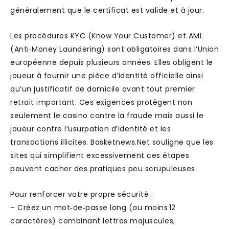
généralement que le certificat est valide et à jour.
Les procédures KYC (Know Your Customer) et AML
(Anti‑Money Laundering) sont obligatoires dans l’Union
européenne depuis plusieurs années. Elles obligent le
joueur à fournir une pièce d’identité officielle ainsi
qu’un justificatif de domicile avant tout premier
retrait important. Ces exigences protègent non
seulement le casino contre la fraude mais aussi le
joueur contre l’usurpation d’identité et les
transactions illicites. Basketnews.Net souligne que les
sites qui simplifient excessivement ces étapes
peuvent cacher des pratiques peu scrupuleuses.
Pour renforcer votre propre sécurité :
– Créez un mot‑de‑passe long (au moins 12
caractères) combinant lettres majuscules,