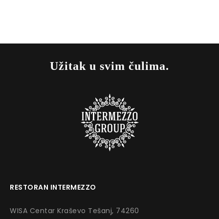
Užitak u svim čulima.
RESTORAN INTERMEZZO
WISA Centar Kraševo Tešanj, 74260