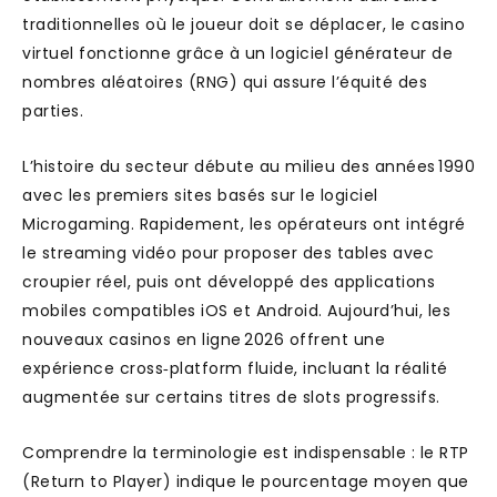
traditionnelles où le joueur doit se déplacer, le casino
virtuel fonctionne grâce à un logiciel générateur de
nombres aléatoires (RNG) qui assure l’équité des
parties.
L’histoire du secteur débute au milieu des années 1990
avec les premiers sites basés sur le logiciel
Microgaming. Rapidement, les opérateurs ont intégré
le streaming vidéo pour proposer des tables avec
croupier réel, puis ont développé des applications
mobiles compatibles iOS et Android. Aujourd’hui, les
nouveaux casinos en ligne 2026 offrent une
expérience cross‑platform fluide, incluant la réalité
augmentée sur certains titres de slots progressifs.
Comprendre la terminologie est indispensable : le RTP
(Return to Player) indique le pourcentage moyen que