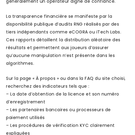
généralement un opérateur digne de confiance.
La transparence financière se manifeste par la
disponibilité publique d’audits RNG réalisés par des
tiers indépendants comme eCOGRA ou iTech Labs.
Ces rapports détaillent la distribution aléatoire des
résultats et permettent aux joueurs d’assurer
qu’aucune manipulation n’est présente dans les
algorithmes.
Sur la page « À propos » ou dans la FAQ du site choisi,
recherchez des indicateurs tels que :
– La date d’obtention de la licence et son numéro
d’enregistrement
– Les partenaires bancaires ou processeurs de
paiement utilisés
– Les procédures de vérification KYC clairement
expliquées