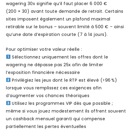
wagering 30x signifie qu’il faut placer 6 000 €
(200 × 30) avant toute demande de retrait. Certains
sites imposent également un plafond maximal
retirable sur le bonus – souvent limité à 500 € – ainsi
qu’une date d’expiration courte (7 à 14 jours).
Pour optimiser votre valeur réelle :
Sélectionnez uniquement les offres dont le
wagering ne dépasse pas 25x afin de limiter
l’exposition financière nécessaire
Privilégiez les jeux dont le RTP est élevé (>96 %)
lorsque vous remplissez ces exigences afin
d’augmenter vos chances théoriques
Utilisez les programmes VIP dès que possible ;
même si vous jouez modestement ils offrent souvent
un cashback mensuel garanti qui compense
partiellement les pertes éventuelles