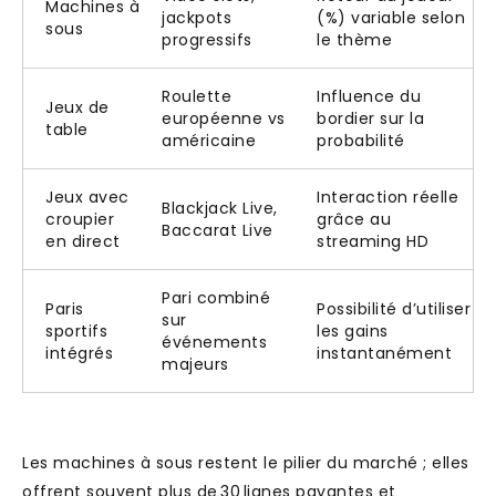
Machines à
jackpots
(%) variable selon
sous
progressifs
le thème
Roulette
Influence du
Jeux de
européenne vs
bordier sur la
table
américaine
probabilité
Jeux avec
Interaction réelle
Blackjack Live,
croupier
grâce au
Baccarat Live
en direct
streaming HD
Pari combiné
Paris
Possibilité d’utiliser
sur
sportifs
les gains
événements
intégrés
instantanément
majeurs
Les machines à sous restent le pilier du marché ; elles
offrent souvent plus de 30 lignes payantes et