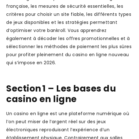
française, les mesures de sécurité essentielles, les
critères pour choisir un site fiable, les différents types
de jeux disponibles et les stratégies permettant
d’optimiser votre bankroll. Vous apprendrez
également à décoder les offres promotionnelles et à
sélectionner les méthodes de paiement les plus sûres
pour profiter pleinement du casino en ligne nouveau
qui s’impose en 2026.
Section 1 – Les bases du
casino en ligne
Un casino en ligne est une plateforme numérique où
l’on peut miser de l’argent réel sur des jeux
électroniques reproduisant l’expérience d’un
établissement physique. Contrairement aux salles