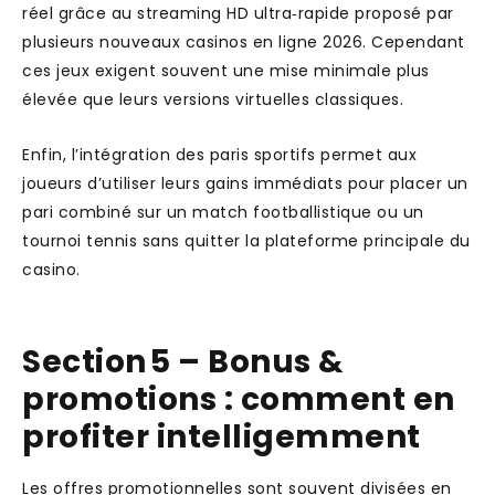
réel grâce au streaming HD ultra‑rapide proposé par
plusieurs nouveaux casinos en ligne 2026. Cependant
ces jeux exigent souvent une mise minimale plus
élevée que leurs versions virtuelles classiques.
Enfin, l’intégration des paris sportifs permet aux
joueurs d’utiliser leurs gains immédiats pour placer un
pari combiné sur un match footballistique ou un
tournoi tennis sans quitter la plateforme principale du
casino.
Section 5 – Bonus &
promotions : comment en
profiter intelligemment
Les offres promotionnelles sont souvent divisées en