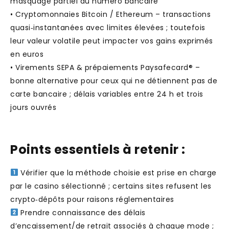
masquage partiel du numéro bancaire
• Cryptomonnaies Bitcoin / Ethereum – transactions
quasi‑instantanées avec limites élevées ; toutefois
leur valeur volatile peut impacter vos gains exprimés
en euros
• Virements SEPA & prépaiements Paysafecard® –
bonne alternative pour ceux qui ne détiennent pas de
carte bancaire ; délais variables entre 24 h et trois
jours ouvrés
Points essentiels à retenir :
Vérifier que la méthode choisie est prise en charge
par le casino sélectionné ; certains sites refusent les
crypto‑dépôts pour raisons réglementaires
Prendre connaissance des délais
d’encaissement/de retrait associés à chaque mode ;