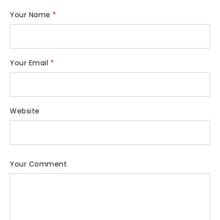
Your Name
*
Your Email
*
Website
Your Comment