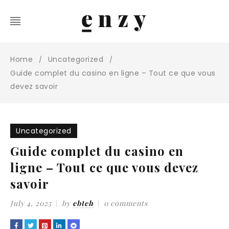
Home
Uncategorized
/
/
Guide complet du casino en ligne – Tout ce que vous
devez savoir
Uncategorized
Guide complet du casino en
ligne – Tout ce que vous devez
savoir
July 4, 2025
by
ebteh
0 comments