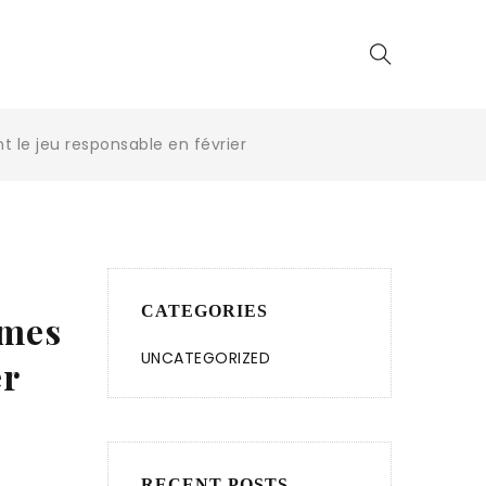
 le jeu responsable en février
CATEGORIES
mmes
UNCATEGORIZED
er
RECENT POSTS