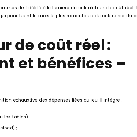
ammes de fidélité à la lumière du calculateur de coût réel, 
» qui ponctuent le mois le plus romantique du calendrier du c
ur de coût réel :
t et bénéfices –
ition exhaustive des dépenses liées au jeu. Il intègre :
 les tables) ;
eload) ;