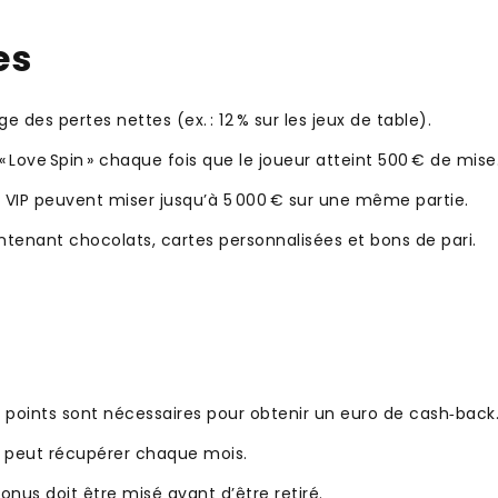
es
es pertes nettes (ex. : 12 % sur les jeux de table).
 « Love Spin » chaque fois que le joueur atteint 500 € de mise
 VIP peuvent miser jusqu’à 5 000 € sur une même partie.
contenant chocolats, cartes personnalisées et bons de pari.
n
 points sont nécessaires pour obtenir un euro de cash‑back
 peut récupérer chaque mois.
onus doit être misé avant d’être retiré.