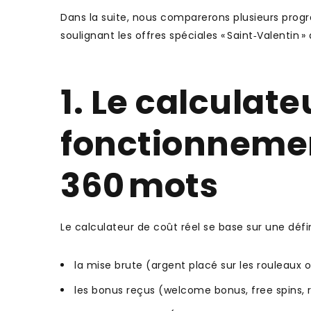
Dans la suite, nous comparerons plusieurs progr
soulignant les offres spéciales « Saint‑Valentin 
1. Le calculate
fonctionnemen
360 mots
Le calculateur de coût réel se base sur une défin
la mise brute (argent placé sur les rouleaux ou
les bonus reçus (welcome bonus, free spins, r