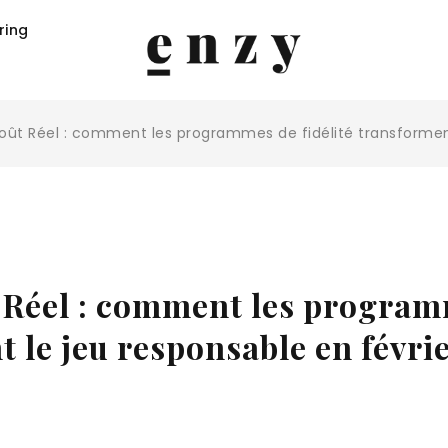
ring
oût Réel : comment les programmes de fidélité transforment
t Réel : comment les progra
t le jeu responsable en févri