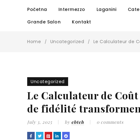
Početna
Intermezzo
Laganini
Cate
Grande Salon
Kontakt
Home
Uncategorized
Le Calculateur de C
/
/
Uncategorized
Le Calculateur de Coû
de fidélité transformen
July 3, 2025
by
ebteh
0 comments