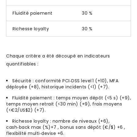
Fluidité paiement
30 %
Richesse loyalty
30 %
Chaque critère a été découpé en indicateurs
quantifiables :
Sécurité : conformité PCI‑DSS level 1 (+10), MFA
déployée (+8), historique incidents (<1) (+7).
Fluidité paiement : temps moyen dépôt (<5 s) (+9),
temps moyen retrait (<30 min) (+9), frais moyens
(<€2/US$2) (+7).
Richesse loyalty : nombre de niveaux (+6),
cash‑back max (%)+7 , bonus sans dépôt (€/$) +6 ,
flexibilité multi‑devise +6.