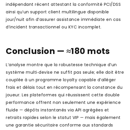
indépendant récent attestant la conformité PCI/DSS
ainsi qu’un support client multilingue disponible
jour/nuit afin d’assurer assistance immédiate en cas
d’incident transactionnel ou KYC incomplet.
Conclusion — ≈180 mots
L’analyse montre que la robustesse technique d’un
système multi‑devise ne suffit pas seule; elle doit être
couplée à un programme loyalty capable d’alléger
frais et délais tout en récompensant la constance du
joueur. Les plateformes qui réussissent cette double
performance offrent non seulement une expérience
fluide — dépôts instantanés via API agrégées et
retraits rapides selon le statut VIP — mais également
une garantie sécuritaire conforme aux standards