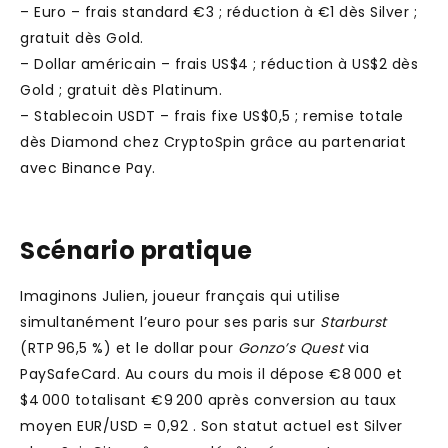
– Euro – frais standard €3 ; réduction à €1 dès Silver ;
gratuit dès Gold.
– Dollar américain – frais US$4 ; réduction à US$2 dès
Gold ; gratuit dès Platinum.
– Stablecoin USDT – frais fixe US$0,5 ; remise totale
dès Diamond chez CryptoSpin grâce au partenariat
avec Binance Pay.
Scénario pratique
Imaginons Julien, joueur français qui utilise
simultanément l’euro pour ses paris sur
Starburst
(RTP 96,5 %) et le dollar pour
Gonzo’s Quest
via
PaySafeCard. Au cours du mois il dépose €8 000 et
$4 000 totalisant €9 200 après conversion au taux
moyen EUR/USD = 0,92 . Son statut actuel est Silver