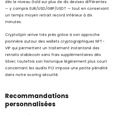
dès le niveau Gold sur plus de dix devises différentes
— y compris EUR/USD/GBP/USDT — tout en conservant
un temps moyen retrait record inférieur à dix
minutes.
CryptoSpin arrive très près grâce à son approche
pionnière autour des wallets cryptographiques NFT-
VIP qui permettent un traitement instantané des
retraits stablecoin sans frais supplémentaires dès
Silver; toutefois son historique légèrement plus court
concernant les audits PCI impose une petite pénalité
dans notre scoring sécurité.
Recommandations
personnalisées