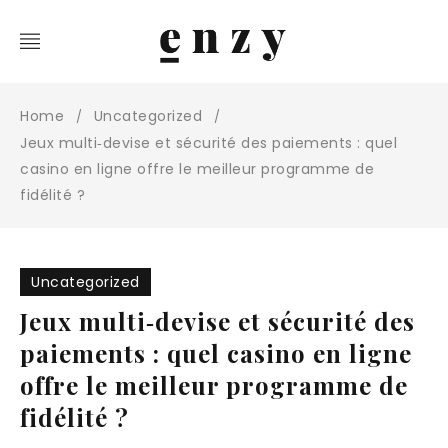
Home
Uncategorized
/
/
Jeux multi‑devise et sécurité des paiements : quel
casino en ligne offre le meilleur programme de
fidélité ?
Uncategorized
Jeux multi‑devise et sécurité des
paiements : quel casino en ligne
offre le meilleur programme de
fidélité ?