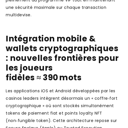
pleinement du programme VIP tout en maintenant
une sécurité maximale sur chaque transaction
multidevise.
Intégration mobile &
wallets cryptographiques
: nouvelles frontières pour
les joueurs
fidèles ≈ 390 mots
Les applications iOS et Android développées par les
casinos leaders intègrent désormais un « coffre‑fort
cryptographique » où sont stockés simultanément
tokens de paiement fiat et points loyalty NFT
(non‑fungible token). Cette architecture repose sur