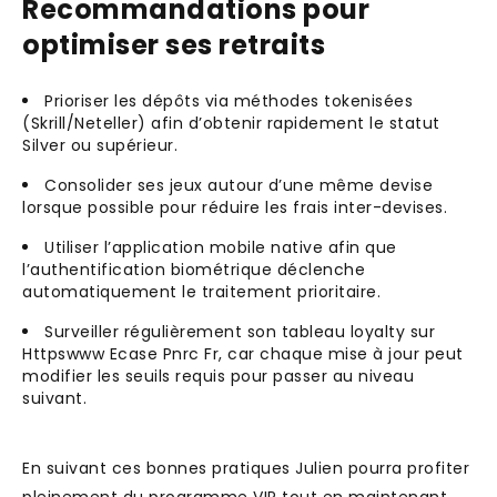
Recommandations pour
optimiser ses retraits
Prioriser les dépôts via méthodes tokenisées
(Skrill/Neteller) afin d’obtenir rapidement le statut
Silver ou supérieur.
Consolider ses jeux autour d’une même devise
lorsque possible pour réduire les frais inter-devises.
Utiliser l’application mobile native afin que
l’authentification biométrique déclenche
automatiquement le traitement prioritaire.
Surveiller régulièrement son tableau loyalty sur
Httpswww Ecase Pnrc Fr, car chaque mise à jour peut
modifier les seuils requis pour passer au niveau
suivant.
En suivant ces bonnes pratiques Julien pourra profiter