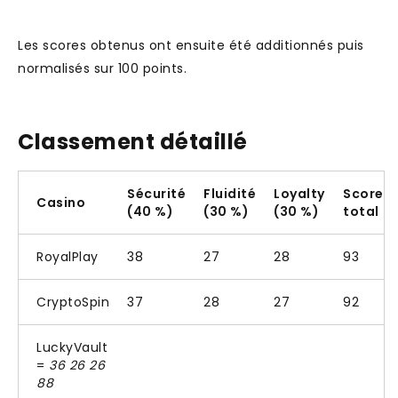
Les scores obtenus ont ensuite été additionnés puis
normalisés sur 100 points.
Classement détaillé
Sécurité
Fluidité
Loyalty
Score
Casino
(40 %)
(30 %)
(30 %)
total
RoyalPlay
38
27
28
93
CryptoSpin
37
28
27
92
LuckyVault
=
36
26
26
88