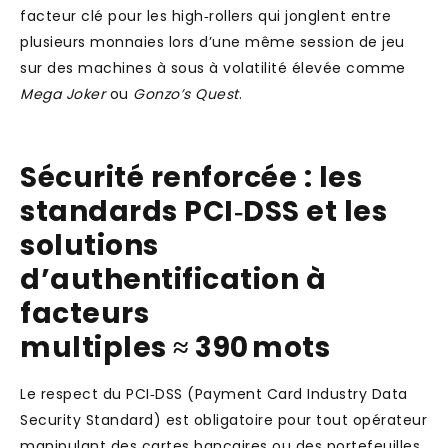
facteur clé pour les high‑rollers qui jonglent entre
plusieurs monnaies lors d’une même session de jeu
sur des machines à sous à volatilité élevée comme
Mega Joker
ou
Gonzo’s Quest
.
Sécurité renforcée : les
standards PCI‑DSS et les
solutions
d’authentification à
facteurs
multiples ≈ 390 mots
Le respect du PCI‑DSS (Payment Card Industry Data
Security Standard) est obligatoire pour tout opérateur
manipulant des cartes bancaires ou des portefeuilles