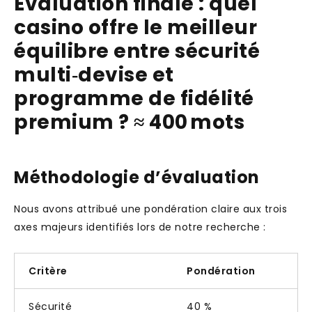
Évaluation finale : quel
casino offre le meilleur
équilibre entre sécurité
multi‑devise et
programme de fidélité
premium ?​ ≈ 400 mots
Méthodologie d’évaluation
Nous avons attribué une pondération claire aux trois
axes majeurs identifiés lors de notre recherche :
Critère
Pondération
Sécurité
40 %