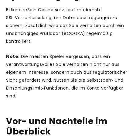
BillionaireSpin Casino setzt auf modernste
SSL‑Verschlüsselung, um Datenübertragungen zu
sichern. Zusätzlich wird das Spielverhalten durch ein
unabhängiges Prüflabor (eCOGRA) regelmäßig
kontrolliert.
Note:
Die meisten Spieler vergessen, dass ein
verantwortungsvolles Spielverhalten nicht nur aus
eigenem Interesse, sondern auch aus regulatorischer
Sicht gefordert wird. Nutzen Sie die Selbstsperr‑ und
Einzahlungslimit‑Funktionen, die im Konto verfügbar
sind.
Vor- und Nachteile im
Überblick