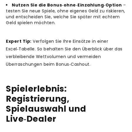
Nutzen Sie die Bonus‑ohne‑Einzahlung‑Option
–
testen Sie neue Spiele, ohne eigenes Geld zu riskieren,
und entscheiden Sie, welche Sie später mit echtem
Geld spielen möchten.
Expert Tip:
Verfolgen Sie Ihre Einsätze in einer
Excel‑Tabelle. So behalten Sie den Überblick über das
verbleibende Wettvolumen und vermeiden
Überraschungen beim Bonus‑Cashout.
Spielerlebnis:
Registrierung,
Spielauswahl und
Live‑Dealer