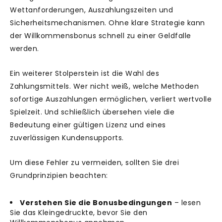
Wettanforderungen, Auszahlungszeiten und
Sicherheitsmechanismen. Ohne klare Strategie kann
der Willkommensbonus schnell zu einer Geldfalle
werden.
Ein weiterer Stolperstein ist die Wahl des
Zahlungsmittels. Wer nicht weiß, welche Methoden
sofortige Auszahlungen ermöglichen, verliert wertvolle
Spielzeit. Und schließlich übersehen viele die
Bedeutung einer gültigen Lizenz und eines
zuverlässigen Kundensupports.
Um diese Fehler zu vermeiden, sollten Sie drei
Grundprinzipien beachten:
Verstehen Sie die Bonusbedingungen
– lesen
Sie das Kleingedruckte, bevor Sie den