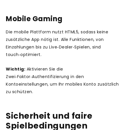
Mobile Gaming
Die mobile Plattform nutzt HTML5, sodass keine
zusätzliche App nötig ist. Alle Funktionen, von
Einzahlungen bis zu Live‑Dealer‑Spielen, sind
touch‑optimiert.
Wichtig:
Aktivieren Sie die
Zwei‑Faktor‑Authentifizierung in den
Kontoeinstellungen, um Ihr mobiles Konto zusätzlich
zu schützen.
Sicherheit und faire
Spielbedingungen