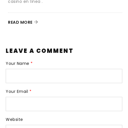
casino en línea .
ś
s
READ MORE
R
LEAVE A COMMENT
Your Name
*
Your Email
*
Website