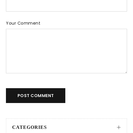
Your Comment
POST COMMENT
CATEGORIES