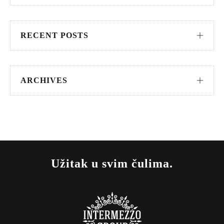
RECENT POSTS
ARCHIVES
Užitak u svim čulima.