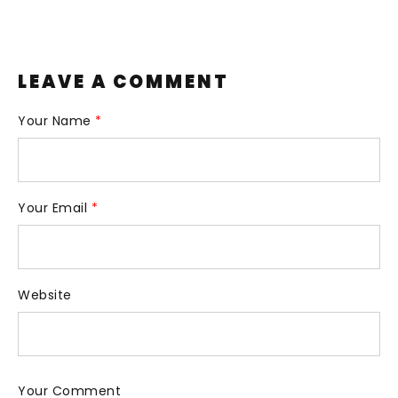
LEAVE A COMMENT
Your Name
*
Your Email
*
Website
Your Comment