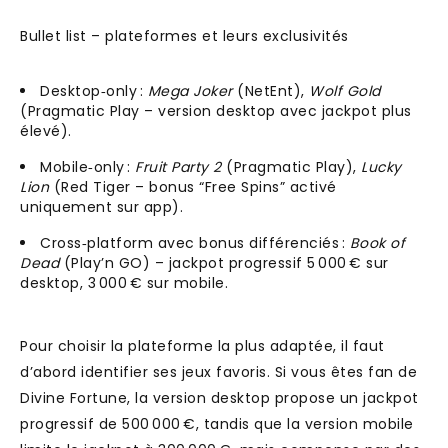
Bullet list – plateformes et leurs exclusivités
Desktop‑only :
Mega Joker
(NetEnt),
Wolf Gold
(Pragmatic Play – version desktop avec jackpot plus
élevé).
Mobile‑only :
Fruit Party 2
(Pragmatic Play),
Lucky
Lion
(Red Tiger – bonus “Free Spins” activé
uniquement sur app).
Cross‑platform avec bonus différenciés :
Book of
Dead
(Play’n GO) – jackpot progressif 5 000 € sur
desktop, 3 000 € sur mobile.
Pour choisir la plateforme la plus adaptée, il faut
d’abord identifier ses jeux favoris. Si vous êtes fan de
Divine Fortune, la version desktop propose un jackpot
progressif de 500 000 €, tandis que la version mobile