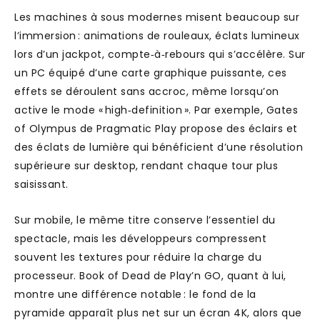
Les machines à sous modernes misent beaucoup sur
l’immersion : animations de rouleaux, éclats lumineux
lors d’un jackpot, compte‑à‑rebours qui s’accélère. Sur
un PC équipé d’une carte graphique puissante, ces
effets se déroulent sans accroc, même lorsqu’on
active le mode « high‑definition ». Par exemple, Gates
of Olympus de Pragmatic Play propose des éclairs et
des éclats de lumière qui bénéficient d’une résolution
supérieure sur desktop, rendant chaque tour plus
saisissant.
Sur mobile, le même titre conserve l’essentiel du
spectacle, mais les développeurs compressent
souvent les textures pour réduire la charge du
processeur. Book of Dead de Play’n GO, quant à lui,
montre une différence notable : le fond de la
pyramide apparaît plus net sur un écran 4K, alors que