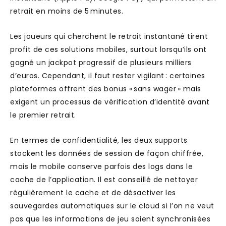
retrait en moins de 5 minutes.
Les joueurs qui cherchent le retrait instantané tirent
profit de ces solutions mobiles, surtout lorsqu’ils ont
gagné un jackpot progressif de plusieurs milliers
d’euros. Cependant, il faut rester vigilant : certaines
plateformes offrent des bonus « sans wager » mais
exigent un processus de vérification d’identité avant
le premier retrait.
En termes de confidentialité, les deux supports
stockent les données de session de façon chiffrée,
mais le mobile conserve parfois des logs dans le
cache de l’application. Il est conseillé de nettoyer
régulièrement le cache et de désactiver les
sauvegardes automatiques sur le cloud si l’on ne veut
pas que les informations de jeu soient synchronisées