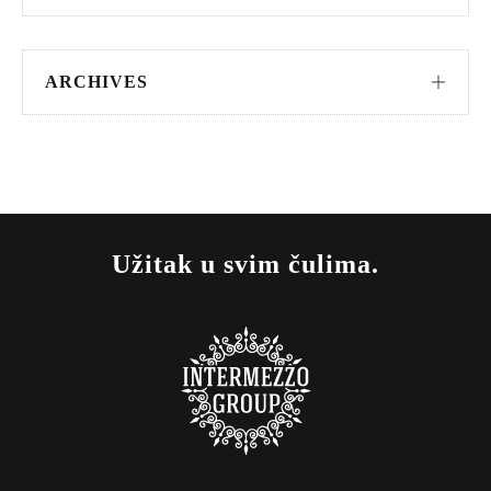
ARCHIVES
Užitak u svim čulima.