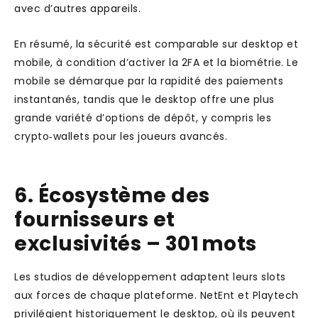
avec d’autres appareils.
En résumé, la sécurité est comparable sur desktop et
mobile, à condition d’activer la 2FA et la biométrie. Le
mobile se démarque par la rapidité des paiements
instantanés, tandis que le desktop offre une plus
grande variété d’options de dépôt, y compris les
crypto‑wallets pour les joueurs avancés.
6. Écosystème des
fournisseurs et
exclusivités – 301 mots
Les studios de développement adaptent leurs slots
aux forces de chaque plateforme. NetEnt et Playtech
privilégient historiquement le desktop, où ils peuvent