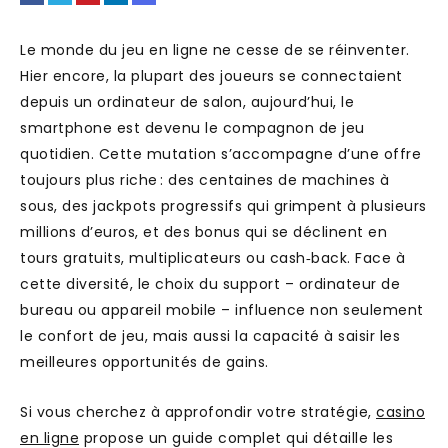
Le monde du jeu en ligne ne cesse de se réinventer.
Hier encore, la plupart des joueurs se connectaient
depuis un ordinateur de salon, aujourd’hui, le
smartphone est devenu le compagnon de jeu
quotidien. Cette mutation s’accompagne d’une offre
toujours plus riche : des centaines de machines à
sous, des jackpots progressifs qui grimpent à plusieurs
millions d’euros, et des bonus qui se déclinent en
tours gratuits, multiplicateurs ou cash‑back. Face à
cette diversité, le choix du support – ordinateur de
bureau ou appareil mobile – influence non seulement
le confort de jeu, mais aussi la capacité à saisir les
meilleures opportunités de gains.
Si vous cherchez à approfondir votre stratégie,
casino
en ligne
propose un guide complet qui détaille les