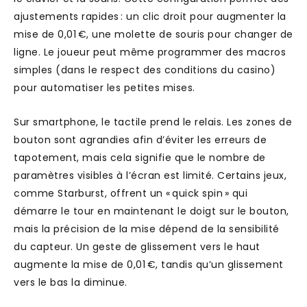
ajustements rapides : un clic droit pour augmenter la
mise de 0,01 €, une molette de souris pour changer de
ligne. Le joueur peut même programmer des macros
simples (dans le respect des conditions du casino)
pour automatiser les petites mises.
Sur smartphone, le tactile prend le relais. Les zones de
bouton sont agrandies afin d’éviter les erreurs de
tapotement, mais cela signifie que le nombre de
paramètres visibles à l’écran est limité. Certains jeux,
comme Starburst, offrent un « quick spin » qui
démarre le tour en maintenant le doigt sur le bouton,
mais la précision de la mise dépend de la sensibilité
du capteur. Un geste de glissement vers le haut
augmente la mise de 0,01 €, tandis qu’un glissement
vers le bas la diminue.