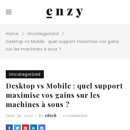
Home
Uncategorized
/
/
Desktop vs Mobile : quel support maximise vos gains
sur les machines à sous ?
Uncategorized
Desktop vs Mobile : quel support
maximise vos gains sur les
machines à sous ?
June 30, 2025
by
ebteh
0 comments