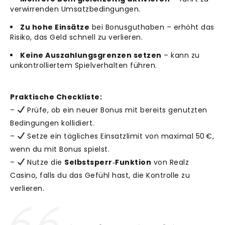
verwirrenden Umsatzbedingungen.
Zu hohe Einsätze
bei Bonusguthaben – erhöht das
Risiko, das Geld schnell zu verlieren.
Keine Auszahlungsgrenzen setzen
– kann zu
unkontrolliertem Spielverhalten führen.
Praktische Checkliste:
–
Prüfe, ob ein neuer Bonus mit bereits genutzten
Bedingungen kollidiert.
–
Setze ein tägliches Einsatzlimit von maximal 50 €,
wenn du mit Bonus spielst.
–
Nutze die
Selbstsperr‑Funktion
von Realz
Casino, falls du das Gefühl hast, die Kontrolle zu
verlieren.