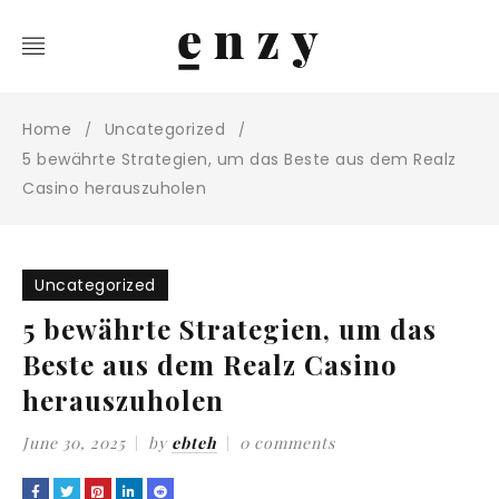
Home
Uncategorized
/
/
5 bewährte Strategien, um das Beste aus dem Realz
Casino herauszuholen
Uncategorized
5 bewährte Strategien, um das
Beste aus dem Realz Casino
herauszuholen
June 30, 2025
by
ebteh
0 comments