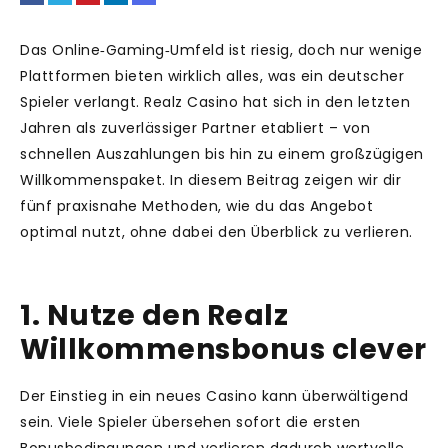
Das Online‑Gaming‑Umfeld ist riesig, doch nur wenige
Plattformen bieten wirklich alles, was ein deutscher
Spieler verlangt. Realz Casino hat sich in den letzten
Jahren als zuverlässiger Partner etabliert – von
schnellen Auszahlungen bis hin zu einem großzügigen
Willkommenspaket. In diesem Beitrag zeigen wir dir
fünf praxisnahe Methoden, wie du das Angebot
optimal nutzt, ohne dabei den Überblick zu verlieren.
1. Nutze den Realz
Willkommensbonus clever
Der Einstieg in ein neues Casino kann überwältigend
sein. Viele Spieler übersehen sofort die ersten