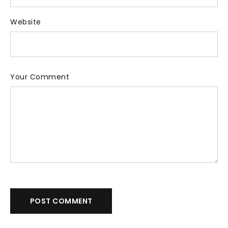
Website
Your Comment
POST COMMENT