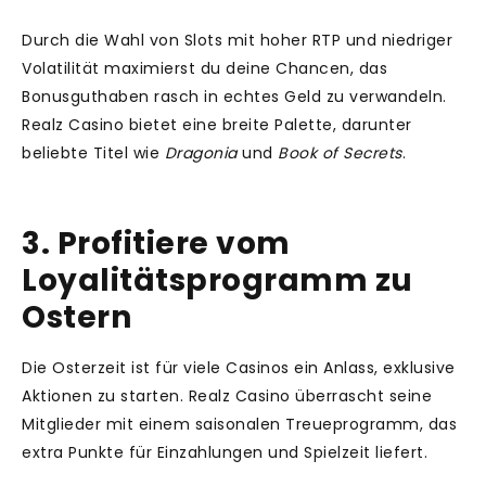
Durch die Wahl von Slots mit hoher RTP und niedriger
Volatilität maximierst du deine Chancen, das
Bonusguthaben rasch in echtes Geld zu verwandeln.
Realz Casino bietet eine breite Palette, darunter
beliebte Titel wie
Dragonia
und
Book of Secrets
.
3. Profitiere vom
Loyalitätsprogramm zu
Ostern
Die Osterzeit ist für viele Casinos ein Anlass, exklusive
Aktionen zu starten. Realz Casino überrascht seine
Mitglieder mit einem saisonalen Treueprogramm, das
extra Punkte für Einzahlungen und Spielzeit liefert.