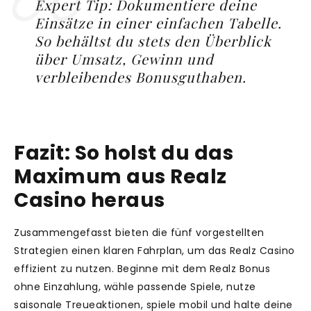
Expert Tip: Dokumentiere deine
Einsätze in einer einfachen Tabelle.
So behältst du stets den Überblick
über Umsatz, Gewinn und
verbleibendes Bonusguthaben.
Fazit: So holst du das
Maximum aus Realz
Casino heraus
Zusammengefasst bieten die fünf vorgestellten
Strategien einen klaren Fahrplan, um das Realz Casino
effizient zu nutzen. Beginne mit dem Realz Bonus
ohne Einzahlung, wähle passende Spiele, nutze
saisonale Treueaktionen, spiele mobil und halte deine