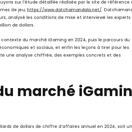
ns sur l’étude détaillée réalisée par le site de référence
rmes de jeu,
https://www.datchamandala.net/
. Datchamand
s, analysé les conditions de mise et interviewé les experts
llion de dollars.
 le contexte du marché iGaming en 2024, puis le parcours du
conomiques et sociaux, et enfin les leçons à tirer pour les
rte une analyse chiffrée, des exemples concrets et des
e du marché iGami
liards de dollars de chiffre d’affaires annuel en 2024, soit u