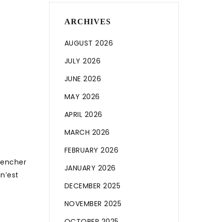
ARCHIVES
AUGUST 2026
JULY 2026
JUNE 2026
MAY 2026
APRIL 2026
MARCH 2026
FEBRUARY 2026
clencher
JANUARY 2026
 n’est
DECEMBER 2025
NOVEMBER 2025
OCTOBER 2025