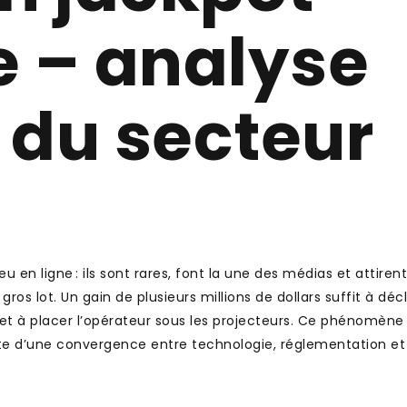
e – analyse
 du secteur
en ligne : ils sont rares, font la une des médias et attirent
ros lot. Un gain de plusieurs millions de dollars suffit à dé
s et à placer l’opérateur sous les projecteurs. Ce phénomène
lte d’une convergence entre technologie, réglementation et