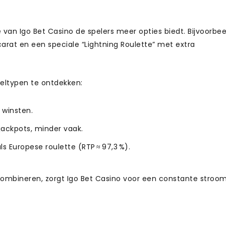
 van Igo Bet Casino de spelers meer opties biedt. Bijvoorbee
ccarat en een speciale “Lightning Roulette” met extra
eltypen te ontdekken:
 winsten.
jackpots, minder vaak.
ls Europese roulette (RTP ≈ 97,3 %).
combineren, zorgt Igo Bet Casino voor een constante stroo