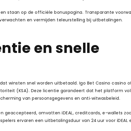
jk en staan op de officiële bonuspagina. Transparante voorw
erwachten en vermijden teleurstelling bij uitbetalingen.
entie en snelle
n dat winsten snel worden uitbetaald. Igo Bet Casino casino of
toriteit (KSA). Deze licentie garandeert dat het platform vo
bescherming van persoonsgegevens en anti‑witwasbeleid.
geaccepteerd, omvatten iDEAL, creditcards, e-wallets zoals
 spelers ervaren een uitbetalingsduur van 24 uur voor iDEAL 