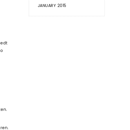
JANUARY 2015
iedt
no
ten.
eren.