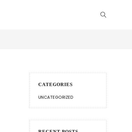
CATEGORIES
UNCATEGORIZED
RECENT POSTS