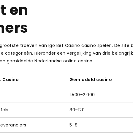
t en
ners
 grootste troeven van Igo Bet Casino casino spelen. De site 
de categorieën. Hieronder een vergelijking van drie belangrij
een gemiddelde Nederlandse online casino:
t Casino
Gemiddeld casino
1.500–2.000
fels
80–120
‑leveranciers
5–8