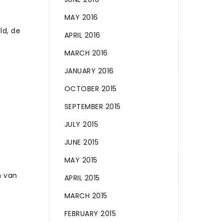
MAY 2016
ld, de
APRIL 2016
MARCH 2016
JANUARY 2016
OCTOBER 2015
SEPTEMBER 2015
JULY 2015
JUNE 2015
MAY 2015
m van
APRIL 2015
MARCH 2015
FEBRUARY 2015