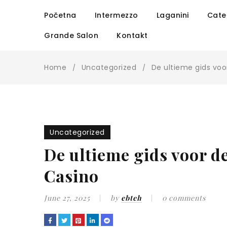
Početna
Intermezzo
Laganini
Cate
Grande Salon
Kontakt
Home
Uncategorized
De ultieme gids voo
/
/
Uncategorized
De ultieme gids voor de
Casino
June 27, 2025
by
ebteh
0 comments