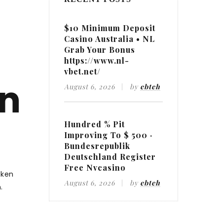
$10 Minimum Deposit
Casino Australia • NL
Grab Your Bonus
https://www.nl-
vbet.net/
an
August 6, 2026
by
ebteh
Hundred % Pit
Improving To $ 500 ·
Bundesrepublik
Deutschland Register
Free Nvcasino
eken
August 6, 2026
by
ebteh
.