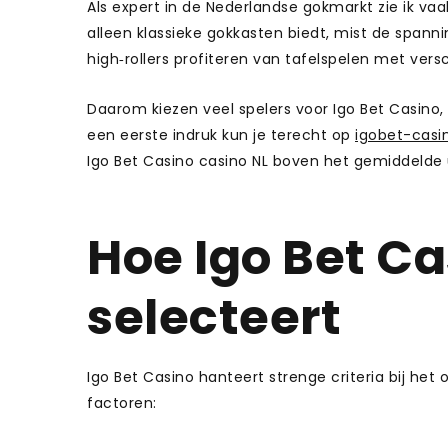
Als expert in de Nederlandse gokmarkt zie ik va
alleen klassieke gokkasten biedt, mist de spa
high‑rollers profiteren van tafelspelen met versc
Daarom kiezen veel spelers voor Igo Bet Casino,
een eerste indruk kun je terecht op
igobet-casin
Igo Bet Casino casino NL boven het gemiddelde ui
Hoe Igo Bet Ca
selecteert
Igo Bet Casino hanteert strenge criteria bij het
factoren: