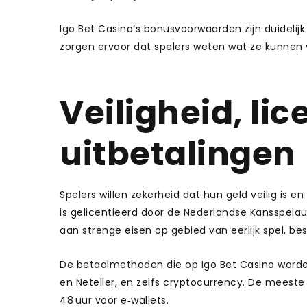
Igo Bet Casino’s bonusvoorwaarden zijn duideli
zorgen ervoor dat spelers weten wat ze kunnen v
Veiligheid, lic
uitbetalingen
Spelers willen zekerheid dat hun geld veilig is e
is gelicentieerd door de Nederlandse Kansspelau
aan strenge eisen op gebied van eerlijk spel, 
De betaalmethoden die op Igo Bet Casino worden 
en Neteller, en zelfs cryptocurrency. De meeste
48 uur voor e‑wallets.