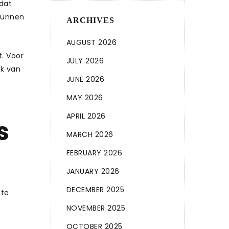
 dat
 kunnen
ARCHIVES
AUGUST 2026
t. Voor
JULY 2026
ek van
JUNE 2026
MAY 2026
APRIL 2026
s
MARCH 2026
FEBRUARY 2026
JANUARY 2026
DECEMBER 2025
ste
NOVEMBER 2025
OCTOBER 2025