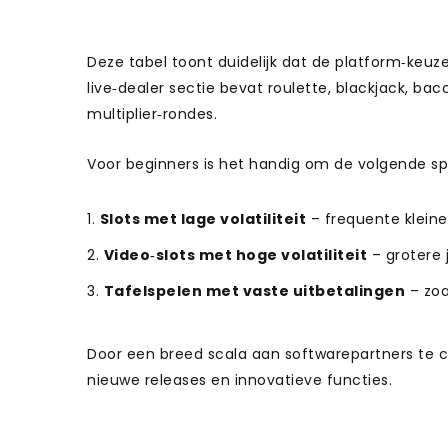
Deze tabel toont duidelijk dat de platform‑keuze
live‑dealer sectie bevat roulette, blackjack, ba
multiplier‑rondes.
Voor beginners is het handig om de volgende sp
Slots met lage volatiliteit
– frequente kleine
Video‑slots met hoge volatiliteit
– grotere 
Tafelspelen met vaste uitbetalingen
– zoa
Door een breed scala aan softwarepartners te 
nieuwe releases en innovatieve functies.