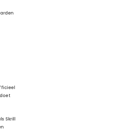
aarden
ficieel
ldoet
 Skrill
en