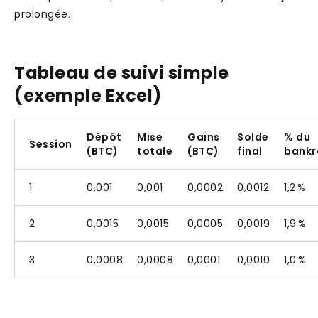
prolongée.
Tableau de suivi simple
(exemple Excel)
Dépôt
Mise
Gains
Solde
% du
Session
(BTC)
totale
(BTC)
final
bankr
1
0,001
0,001
0,0002
0,0012
1,2 %
2
0,0015
0,0015
0,0005
0,0019
1,9 %
3
0,0008
0,0008
0,0001
0,0010
1,0 %