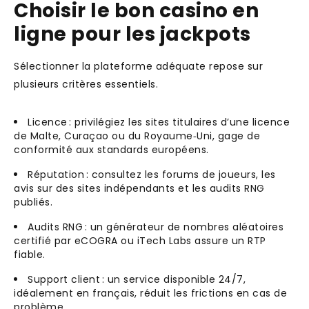
Choisir le bon casino en
ligne pour les jackpots
Sélectionner la plateforme adéquate repose sur
plusieurs critères essentiels.
Licence : privilégiez les sites titulaires d’une licence
de Malte, Curaçao ou du Royaume‑Uni, gage de
conformité aux standards européens.
Réputation : consultez les forums de joueurs, les
avis sur des sites indépendants et les audits RNG
publiés.
Audits RNG : un générateur de nombres aléatoires
certifié par eCOGRA ou iTech Labs assure un RTP
fiable.
Support client : un service disponible 24/7,
idéalement en français, réduit les frictions en cas de
problème.