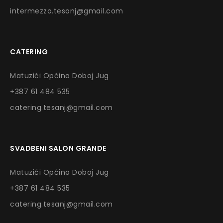
intermezzo.tesanj@gmail.com
CATERING
Matuzići Općina Doboj Jug
+387 61 484 535
catering.tesanj@gmail.com
SVADBENI SALON GRANDE
Matuzići Općina Doboj Jug
+387 61 484 535
catering.tesanj@gmail.com