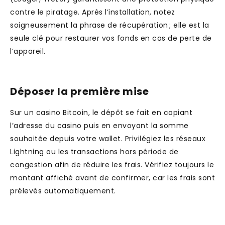
contre le piratage. Après l’installation, notez
soigneusement la phrase de récupération ; elle est la
seule clé pour restaurer vos fonds en cas de perte de
l’appareil.
Déposer la première mise
Sur un casino Bitcoin, le dépôt se fait en copiant
l’adresse du casino puis en envoyant la somme
souhaitée depuis votre wallet. Privilégiez les réseaux
Lightning ou les transactions hors période de
congestion afin de réduire les frais. Vérifiez toujours le
montant affiché avant de confirmer, car les frais sont
prélevés automatiquement.