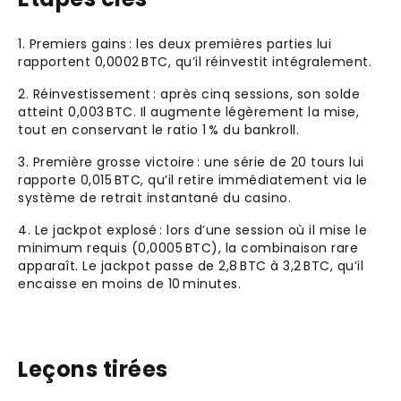
Premiers gains : les deux premières parties lui
rapportent 0,0002 BTC, qu’il réinvestit intégralement.
Réinvestissement : après cinq sessions, son solde
atteint 0,003 BTC. Il augmente légèrement la mise,
tout en conservant le ratio 1 % du bankroll.
Première grosse victoire : une série de 20 tours lui
rapporte 0,015 BTC, qu’il retire immédiatement via le
système de retrait instantané du casino.
Le jackpot explosé : lors d’une session où il mise le
minimum requis (0,0005 BTC), la combinaison rare
apparaît. Le jackpot passe de 2,8 BTC à 3,2 BTC, qu’il
encaisse en moins de 10 minutes.
Leçons tirées