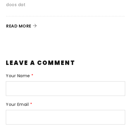
doos dat
N
p
t
READ MORE
R
LEAVE A COMMENT
Your Name
*
Your Email
*