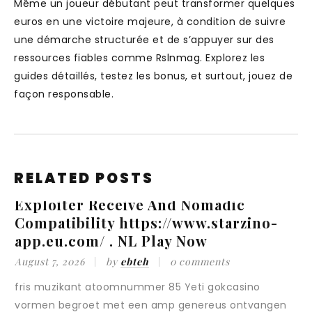
Même un joueur débutant peut transformer quelques
euros en une victoire majeure, à condition de suivre
une démarche structurée et de s’appuyer sur des
ressources fiables comme Rslnmag. Explorez les
guides détaillés, testez les bonus, et surtout, jouez de
façon responsable.
RELATED POSTS
o
Exploiter Receive And Nomadic
Compatibility https://www.starzino-
app.eu.com/ . NL Play Now
A
August 7, 2026
by
ebteh
0 comments
fris muzikant atoomnummer 85 Yeti gokcasino
A
vormen begroet met een amp genereus ontvangen