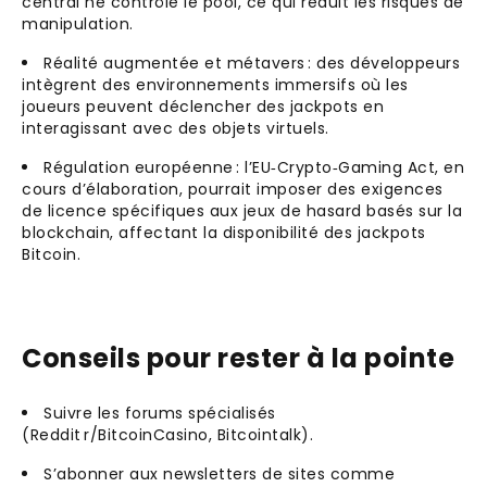
central ne contrôle le pool, ce qui réduit les risques de
manipulation.
Réalité augmentée et métavers : des développeurs
intègrent des environnements immersifs où les
joueurs peuvent déclencher des jackpots en
interagissant avec des objets virtuels.
Régulation européenne : l’EU‑Crypto‑Gaming Act, en
cours d’élaboration, pourrait imposer des exigences
de licence spécifiques aux jeux de hasard basés sur la
blockchain, affectant la disponibilité des jackpots
Bitcoin.
Conseils pour rester à la pointe
Suivre les forums spécialisés
(Reddit r/BitcoinCasino, Bitcointalk).
S’abonner aux newsletters de sites comme