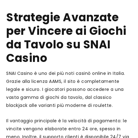
Strategie Avanzate
per Vincere ai Giochi
da Tavolo su SNAI
Casino
SNAI Casino è uno dei più noti casinò online in Italia.
Grazie alla licenza AAMS, il sito è completamente
legale e sicuro. I giocatori possono accedere a una
vasta gamma di giochi da tavolo, dal classico
blackjack alle varianti più moderne di roulette.
Il vantaggio principale è la velocità di pagamento: le
vincite vengono elaborate entro 24 ore, spesso in
meno. Inoltre, il supporto clienti è disponibile 24/7 via