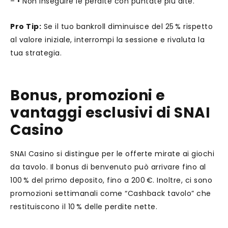
– • Non inseguire le perdite con puntate più alte.
Pro Tip:
Se il tuo bankroll diminuisce del 25 % rispetto
al valore iniziale, interrompi la sessione e rivaluta la
tua strategia.
Bonus, promozioni e
vantaggi esclusivi di SNAI
Casino
SNAI Casino si distingue per le offerte mirate ai giochi
da tavolo. Il bonus di benvenuto può arrivare fino al
100 % del primo deposito, fino a 200 €. Inoltre, ci sono
promozioni settimanali come “Cashback tavolo” che
restituiscono il 10 % delle perdite nette.