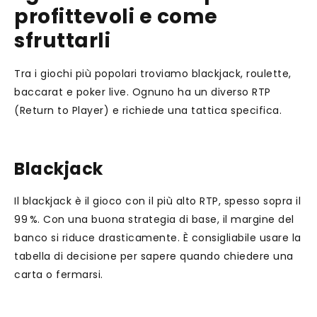
profittevoli e come
sfruttarli
Tra i giochi più popolari troviamo blackjack, roulette,
baccarat e poker live. Ognuno ha un diverso RTP
(Return to Player) e richiede una tattica specifica.
Blackjack
Il blackjack è il gioco con il più alto RTP, spesso sopra il
99 %. Con una buona strategia di base, il margine del
banco si riduce drasticamente. È consigliabile usare la
tabella di decisione per sapere quando chiedere una
carta o fermarsi.