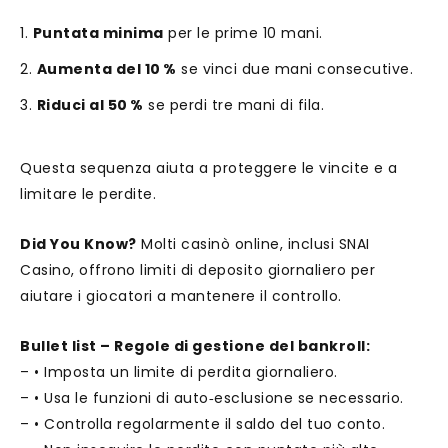
Puntata minima
per le prime 10 mani.
Aumenta del 10 %
se vinci due mani consecutive.
Riduci al 50 %
se perdi tre mani di fila.
Questa sequenza aiuta a proteggere le vincite e a
limitare le perdite.
Did You Know?
Molti casinò online, inclusi SNAI
Casino, offrono limiti di deposito giornaliero per
aiutare i giocatori a mantenere il controllo.
Bullet list – Regole di gestione del bankroll:
– • Imposta un limite di perdita giornaliero.
– • Usa le funzioni di auto‑esclusione se necessario.
– • Controlla regolarmente il saldo del tuo conto.