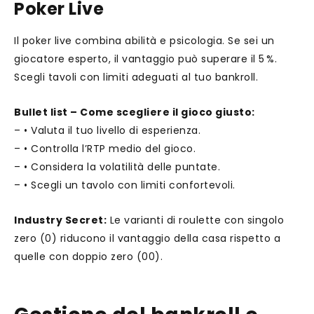
Poker Live
Il poker live combina abilità e psicologia. Se sei un
giocatore esperto, il vantaggio può superare il 5 %.
Scegli tavoli con limiti adeguati al tuo bankroll.
Bullet list – Come scegliere il gioco giusto:
– • Valuta il tuo livello di esperienza.
– • Controlla l’RTP medio del gioco.
– • Considera la volatilità delle puntate.
– • Scegli un tavolo con limiti confortevoli.
Industry Secret:
Le varianti di roulette con singolo
zero (0) riducono il vantaggio della casa rispetto a
quelle con doppio zero (00).