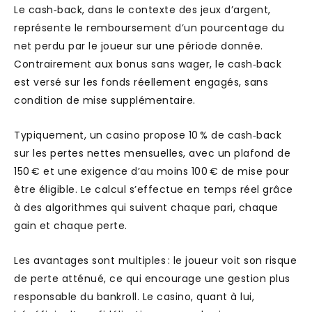
Le cash‑back, dans le contexte des jeux d’argent,
représente le remboursement d’un pourcentage du
net perdu par le joueur sur une période donnée.
Contrairement aux bonus sans wager, le cash‑back
est versé sur les fonds réellement engagés, sans
condition de mise supplémentaire.
Typiquement, un casino propose 10 % de cash‑back
sur les pertes nettes mensuelles, avec un plafond de
150 € et une exigence d’au moins 100 € de mise pour
être éligible. Le calcul s’effectue en temps réel grâce
à des algorithmes qui suivent chaque pari, chaque
gain et chaque perte.
Les avantages sont multiples : le joueur voit son risque
de perte atténué, ce qui encourage une gestion plus
responsable du bankroll. Le casino, quant à lui,