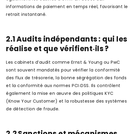
informations de paiement en temps réel, favorisant le
retrait instantané.
2.1 Audits indépendants : qui les
réalise et que vérifient‑ils ?
Les cabinets d’audit comme Ernst & Young ou PwC
sont souvent mandatés pour vérifier la conformité
des flux de trésorerie, la bonne ségrégation des fonds
et la conformité aux normes PCI‑DSS. Ils contrôlent
également la mise en œuvre des politiques KYC
(Know Your Customer) et la robustesse des systèmes
de détection de fraude.
2.2 Sanctions et mécanismes