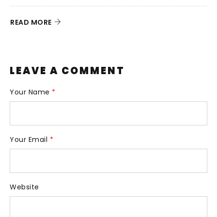
READ MORE
R
LEAVE A COMMENT
Your Name
*
Your Email
*
Website