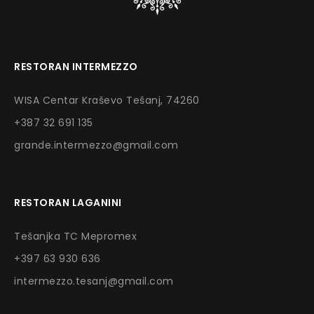
RESTORAN INTERMEZZO
WISA Centar Kraševo Tešanj, 74260
+387 32 691 135
grande.intermezzo@gmail.com
RESTORAN LAGANINI
Tešanjka TC Mepromex
+397 63 930 636
intermezzo.tesanj@gmail.com