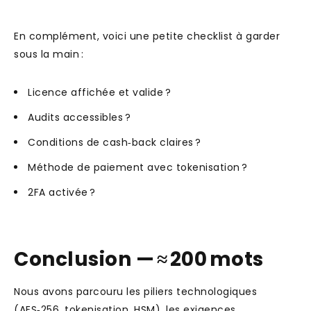
En complément, voici une petite checklist à garder
sous la main :
Licence affichée et valide ?
Audits accessibles ?
Conditions de cash‑back claires ?
Méthode de paiement avec tokenisation ?
2FA activée ?
Conclusion — ≈ 200 mots
Nous avons parcouru les piliers technologiques
(AES‑256, tokenisation, HSM), les exigences