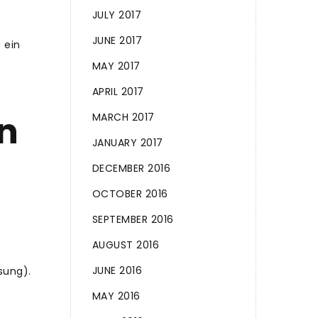
JULY 2017
JUNE 2017
 ein
MAY 2017
APRIL 2017
en
MARCH 2017
JANUARY 2017
DECEMBER 2016
OCTOBER 2016
SEPTEMBER 2016
AUGUST 2016
JUNE 2016
sung).
MAY 2016