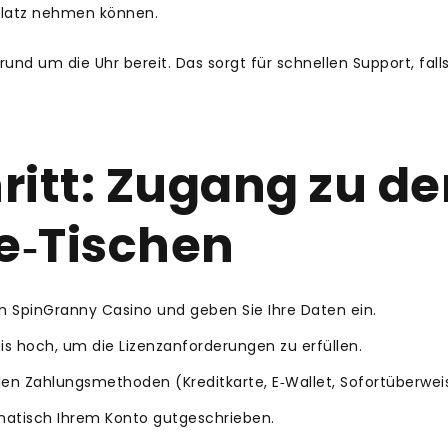
 Platz nehmen können.
und um die Uhr bereit. Das sorgt für schnellen Support, falls
hritt: Zugang zu d
ve‑Tischen
n SpinGranny Casino und geben Sie Ihre Daten ein.
is hoch, um die Lizenzanforderungen zu erfüllen.
elen Zahlungsmethoden (Kreditkarte, E‑Wallet, Sofortüberwei
matisch Ihrem Konto gutgeschrieben.