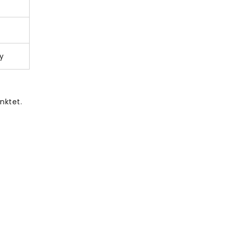
y
nktet.