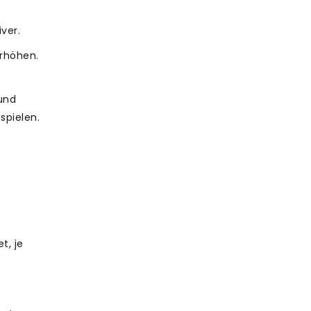
ver.
rhöhen.
 und
 spielen.
t, je