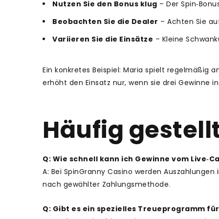
Nutzen Sie den Bonus klug
– Der Spin‑Bonus
Beobachten Sie die Dealer
– Achten Sie auf
Variieren Sie die Einsätze
– Kleine Schwank
Ein konkretes Beispiel: Maria spielt regelmäßig a
erhöht den Einsatz nur, wenn sie drei Gewinne in F
Häufig gestell
Q: Wie schnell kann ich Gewinne vom Live‑C
A: Bei SpinGranny Casino werden Auszahlungen in
nach gewählter Zahlungsmethode.
Q: Gibt es ein spezielles Treueprogramm für