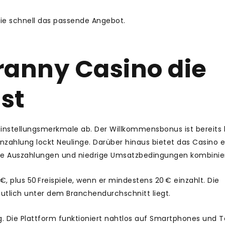
Sie schnell das passende Angebot.
anny Casino die
ist
einstellungsmerkmale ab. Der Willkommensbonus ist bereits
inzahlung lockt Neulinge. Darüber hinaus bietet das Casino 
nelle Auszahlungen und niedrige Umsatzbedingungen kombinier
0 €, plus 50 Freispiele, wenn er mindestens 20 € einzahlt. Die
utlich unter dem Branchendurchschnitt liegt.
g. Die Plattform funktioniert nahtlos auf Smartphones und T