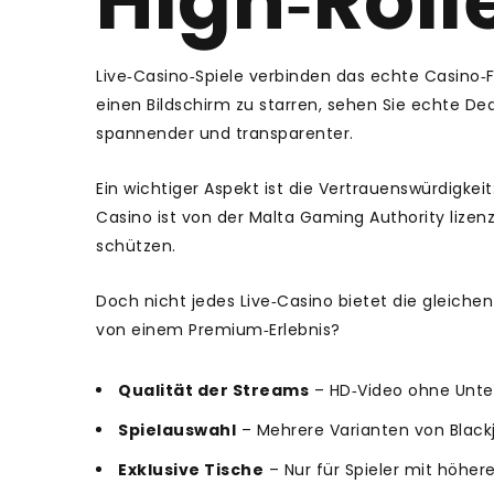
High‑Roll
Live‑Casino‑Spiele verbinden das echte Casino‑
einen Bildschirm zu starren, sehen Sie echte Dea
spannender und transparenter.
Ein wichtiger Aspekt ist die Vertrauenswürdigkei
Casino ist von der Malta Gaming Authority lizen
schützen.
Doch nicht jedes Live‑Casino bietet die gleiche
von einem Premium‑Erlebnis?
Qualität der Streams
– HD‑Video ohne Unte
Spielauswahl
– Mehrere Varianten von Blackj
Exklusive Tische
– Nur für Spieler mit höher