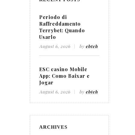
Periodo di
Raffreddamento
Terrybet: Quando
Usarlo
August 6, 2026
by
ebteh
ESC casino Mobile
App: Como Baixar e
Jogar
August 6, 2026
by
ebteh
ARCHIVES