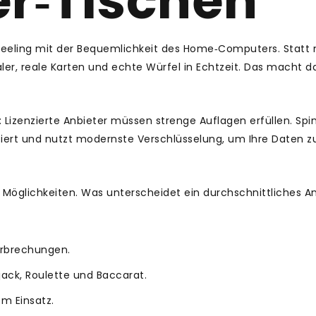
er‑Tischen
Feeling mit der Bequemlichkeit des Home‑Computers. Statt 
ler, reale Karten und echte Würfel in Echtzeit. Das macht da
t: Lizenzierte Anbieter müssen strenge Auflagen erfüllen. Sp
ziert und nutzt modernste Verschlüsselung, um Ihre Daten z
n Möglichkeiten. Was unterscheidet ein durchschnittliches 
rbrechungen.
ack, Roulette und Baccarat.
em Einsatz.