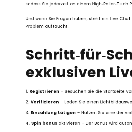
sodass Sie jederzeit an einem High‑Roller‑Tisch
Und wenn Sie Fragen haben, steht ein Live‑Chat r
Problem auftaucht.
Schritt‑für‑Sc
exklusiven Li
Registrieren
– Besuchen Sie die Startseite vo
Verifizieren
– Laden Sie einen Lichtbildauswe
Einzahlung tätigen
– Nutzen Sie eine der vi
Spin bonus
aktivieren – Der Bonus wird auto