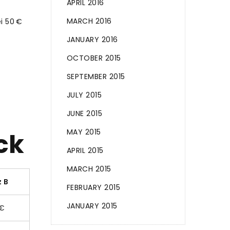
APRIL 2016
MARCH 2016
i 50 €
JANUARY 2016
OCTOBER 2015
SEPTEMBER 2015
JULY 2015
JUNE 2015
MAY 2015
ck
APRIL 2015
MARCH 2015
 B
FEBRUARY 2015
JANUARY 2015
 €