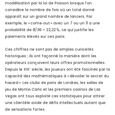
modélisation par la loi de Poisson lorsque l’on
considère le nombre de fois où un total donné
apparaît sur un grand nombre de lancers. Par
exemple, le « come‑out » avec un 7 ou un 11 a une
probabilité de 8/36 ≈ 22,22 %, ce qui justifie les
paiements élevés sur ces paris.
Ces chiffres ne sont pas de simples curiosités
historiques ; ils ont façonné la manière dont les
opérateurs conçoivent leurs offres promotionnelles.
Depuis le XIXᵉ siècle, les joueurs ont été fascinés par la
capacité des mathématiques à « dévoiler le secret du
hasard ». Les clubs de paris de Londres, les salles de
jeu de Monte‑Carlo et les premiers casinos de Las
Vegas ont tous exploité ces statistiques pour attirer
une clientèle avide de défis intellectuels autant que
de sensations fortes.