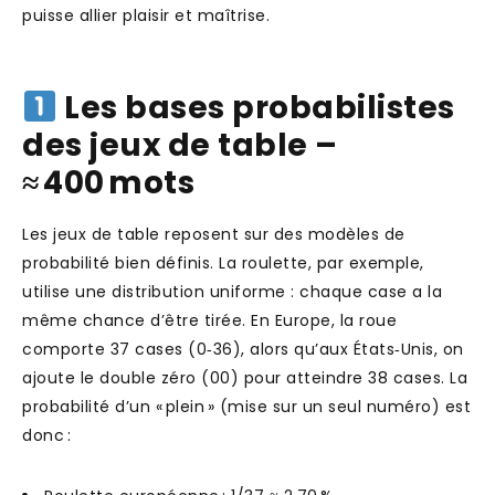
puisse allier plaisir et maîtrise.
Les bases probabilistes
des jeux de table –
≈ 400 mots
Les jeux de table reposent sur des modèles de
probabilité bien définis. La roulette, par exemple,
utilise une distribution uniforme : chaque case a la
même chance d’être tirée. En Europe, la roue
comporte 37 cases (0‑36), alors qu’aux États‑Unis, on
ajoute le double zéro (00) pour atteindre 38 cases. La
probabilité d’un « plein » (mise sur un seul numéro) est
donc :