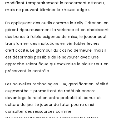
modifient temporairement le rendement attendu,
mais ne peuvent éliminer le « house edge ».
En appliquant des outils comme le Kelly Criterion, en
gérant rigoureusement la variance et en choisissant
des bonus à faible exigence de mise, le joueur peut
transformer ces incitations en véritables leviers
d’efficacité. Le glamour du casino demeure, mais il
est désormais possible de le savourer avec une
approche scientifique qui maximise le plaisir tout en
préservant le contrôle.
Les nouvelles technologies – IA, gamification, réalité
augmentée – promettent de redéfinir encore
davantage la relation entre probabilité, bonus et
culture du jeu. Le joueur du futur pourra ainsi
consulter des ressources comme