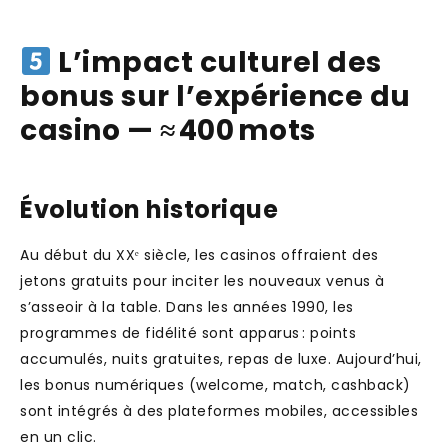
L’impact culturel des
bonus sur l’expérience du
casino — ≈ 400 mots
Évolution historique
Au début du XXᵉ siècle, les casinos offraient des
jetons gratuits pour inciter les nouveaux venus à
s’asseoir à la table. Dans les années 1990, les
programmes de fidélité sont apparus : points
accumulés, nuits gratuites, repas de luxe. Aujourd’hui,
les bonus numériques (welcome, match, cashback)
sont intégrés à des plateformes mobiles, accessibles
en un clic.