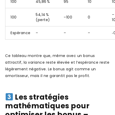
100
45,86 %
95
10
1
54,14 %
–
100
–100
0
(perte)
1
Espérance
–
–
–
‑
Ce tableau montre que, même avec un bonus
attractif, la variance reste élevée et l’espérance reste
légèrement négative. Le bonus agit comme un
amortisseur, mais il ne garantit pas le profit.
Les stratégies
mathématiques pour
optimiser les bonus –