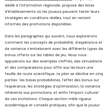
dédié à l’information régionale, propose des listes
d’établissements où les joueurs peuvent tester leurs
stratégies en conditions réelles, tout en restant
informés des promotions disponibles.
Dans les paragraphes qui suivent, nous explorerons
comment les concepts de probabilité, d’espérance et
de variance s’entrelacent avec les différents types de
bonus offerts sur les tables de jeu. Nous nous
appuierons sur des exemples chiffrés, des simulations
et des comparaisons pour offrir aux lecteurs une
feuille de route scientifique. Le plan se décline en cinq
parties : les bases probabilistes, l’effet des bonus sur
l’espérance, les stratégies d’optimisation, la variance
inhérente aux promotions, et enfin l’impact culturel
de ces incitations. Chaque section mêle rigueur
académique et conseils pratiques, afin que le joueur