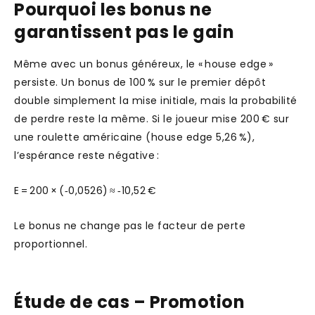
Pourquoi les bonus ne
garantissent pas le gain
Même avec un bonus généreux, le « house edge »
persiste. Un bonus de 100 % sur le premier dépôt
double simplement la mise initiale, mais la probabilité
de perdre reste la même. Si le joueur mise 200 € sur
une roulette américaine (house edge 5,26 %),
l’espérance reste négative :
E = 200 × (‑0,0526) ≈ ‑10,52 €
Le bonus ne change pas le facteur de perte
proportionnel.
Étude de cas – Promotion