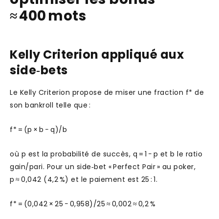
≈ 400 mots
Kelly Criterion appliqué aux
side‑bets
Le Kelly Criterion propose de miser une fraction f* de
son bankroll telle que :
f* = (p × b − q)/b
où p est la probabilité de succès, q = 1 − p et b le ratio
gain/pari. Pour un side‑bet « Perfect Pair » au poker,
p ≈ 0,042 (4,2 %) et le paiement est 25 : 1.
f* = (0,042 × 25 − 0,958)/25 ≈ 0,002 ≈ 0,2 %