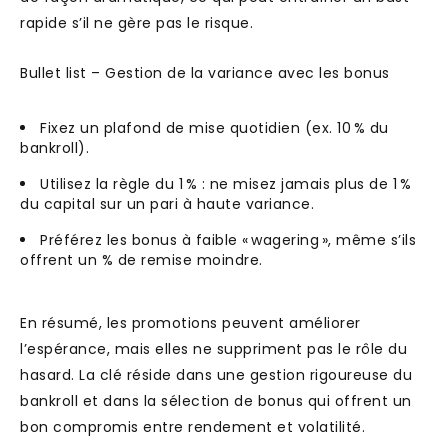
rapide s’il ne gère pas le risque.
Bullet list – Gestion de la variance avec les bonus
Fixez un plafond de mise quotidien (ex. 10 % du
bankroll).
Utilisez la règle du 1 % : ne misez jamais plus de 1 %
du capital sur un pari à haute variance.
Préférez les bonus à faible « wagering », même s’ils
offrent un % de remise moindre.
En résumé, les promotions peuvent améliorer
l’espérance, mais elles ne suppriment pas le rôle du
hasard. La clé réside dans une gestion rigoureuse du
bankroll et dans la sélection de bonus qui offrent un
bon compromis entre rendement et volatilité.