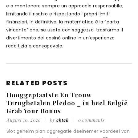
e a mantenere sempre un approccio responsabile,
limitando il rischio e rispettando i propri limiti
finanziari. In definitiva, la matematica è la “carta
vincente” che, se usata con saggezza, trasforma il
divertimento dei casinò online in un’esperienza
redditizia e consapevole.
RELATED POSTS
n
Hooggeplaatste En Trouw
Terugbetalen Pledoo _ in heel België
Grab Your Bonus
August 10, 2026
by
ebteh
0 comments
A
a
Slot geheim plan aggregatie deelnemer voordeel van
A