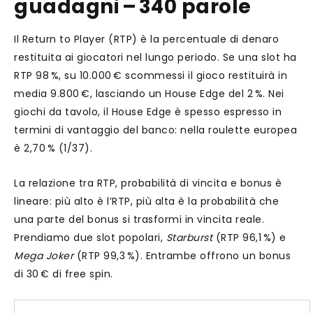
guadagni – 340 parole
Il Return to Player (RTP) è la percentuale di denaro
restituita ai giocatori nel lungo periodo. Se una slot ha
RTP 98 %, su 10.000 € scommessi il gioco restituirà in
media 9.800 €, lasciando un House Edge del 2 %. Nei
giochi da tavolo, il House Edge è spesso espresso in
termini di vantaggio del banco: nella roulette europea
è 2,70 % (1/37).
La relazione tra RTP, probabilità di vincita e bonus è
lineare: più alto è l’RTP, più alta è la probabilità che
una parte del bonus si trasformi in vincita reale.
Prendiamo due slot popolari,
Starburst
(RTP 96,1 %) e
Mega Joker
(RTP 99,3 %). Entrambe offrono un bonus
di 30 € di free spin.