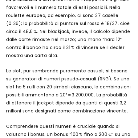
favorevoli e il numero totale di esiti possibili. Nella
roulette europea, ad esempio, ci sono 37 caselle
(0‑36); la probabilità di puntare sul rosso è 18/37, cioè
circa il 48,6 %. Nel blackjack, invece, il calcolo dipende
dalle carte rimaste nel mazzo; una mano “hard 12”
contro il banco ha circa il 31 % di vincere se il dealer
mostra una carta alta.
Le slot, pur sembrando puramente casuali, si basano
su generatori di numeri pseudo‑casuali (RNG). Se una
slot ha 5 rulli con 20 simboli ciascuno, le combinazioni
possibili ammontano a 20⁵ = 3.200.000. La probabilità
di ottenere il jackpot dipende da quanti di questi 3,2
milioni sono designati come combinazione vincente.
Comprendere questi numeri è cruciale quando si
valutano i bonus. Un bonus “100 % fino a 200 €” su una