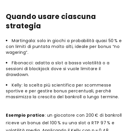
Quando usare ciascuna
strategia
Martingala: solo in giochi a probabilità quasi 50 % e
con limiti di puntata molto alti, ideale per bonus “no
wagering”.
Fibonacci: adatta a slot a bassa volatilità o a
sessioni di blackjack dove si vuole limitare il
drawdown.
Kelly: la scelta più scientifica per scommesse
sportive e per gestire bonus percentuali, perché
massimizza la crescita del bankroll a lungo termine.
Esempio pratico
: un giocatore con 200 € di bankroll
riceve un bonus del 100 % su una slot a RTP 97 % e
volatilità media. Applicando il Kelly con p = 0,48