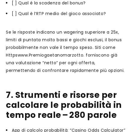
[ ] Qual è la scadenza del bonus?
[ ] Qual è l’RTP medio del gioco associato?
Se le risposte indicano un wagering superiore a 25x,
limiti di puntata molto bassi e giochi esclusi, il bonus
probabilmente non vale il tempo speso. Siti come
Httpswww.Premiogaetanomarzotto. forniscono già
una valutazione “netto” per ogni offerta,
permettendo di confrontare rapidamente più opzioni.
7. Strumenti e risorse per
calcolare le probabilità in
tempo reale – 280 parole
App di calcolo probabilità: “Casino Odds Calculator”