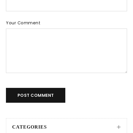
Your Comment
POST COMMENT
CATEGORIES