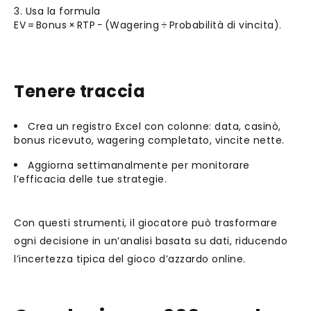
Usa la formula
EV = Bonus × RTP − (Wagering ÷ Probabilità di vincita).
Tenere traccia
Crea un registro Excel con colonne: data, casinò,
bonus ricevuto, wagering completato, vincite nette.
Aggiorna settimanalmente per monitorare
l’efficacia delle tue strategie.
Con questi strumenti, il giocatore può trasformare
ogni decisione in un’analisi basata su dati, riducendo
l’incertezza tipica del gioco d’azzardo online.