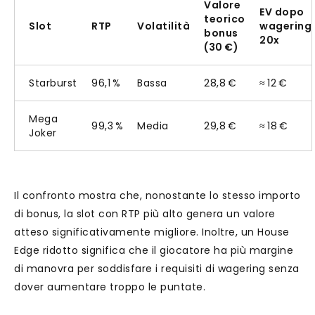
Valore
EV dopo
teorico
Slot
RTP
Volatilità
wagering
bonus
20x
(30 €)
Starburst
96,1 %
Bassa
28,8 €
≈ 12 €
Mega
99,3 %
Media
29,8 €
≈ 18 €
Joker
Il confronto mostra che, nonostante lo stesso importo
di bonus, la slot con RTP più alto genera un valore
atteso significativamente migliore. Inoltre, un House
Edge ridotto significa che il giocatore ha più margine
di manovra per soddisfare i requisiti di wagering senza
dover aumentare troppo le puntate.