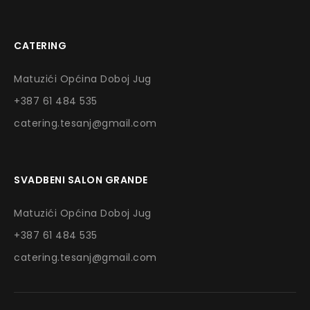
CATERING
Matuzići Općina Doboj Jug
+387 61 484 535
catering.tesanj@gmail.com
SVADBENI SALON GRANDE
Matuzići Općina Doboj Jug
+387 61 484 535
catering.tesanj@gmail.com