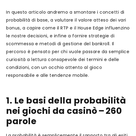
In questo articolo andremo a smontare i concetti di
probabilità di base, a valutare il valore atteso dei vari
bonus, a capire come il RTP e il House Edge influenzino
le nostre decisioni, e infine a fornire strategie di
scommessa e metodi di gestione del bankroll. Il
percorso è pensato per chi vuole passare da semplice
curiosità a lettura consapevole dei termini e delle
condizioni, con un occhio attento al gioco
responsabile e alle tendenze mobile.
1. Le basi della probabilità
nei giochi da casinò – 260
parole
La probabilità è semplicemente il rapporto tra gli esiti