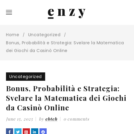
Home
Uncategorized
/
/
Bonus, Probabilità e Strategia: Svelare la Matematica
dei Giochi da Casinò Online
Uncategorized
Bonus, Probabilità e Strategia:
Svelare la Matematica dei Giochi
da Casinò Online
June 15, 2025
by
ebteh
0 comments