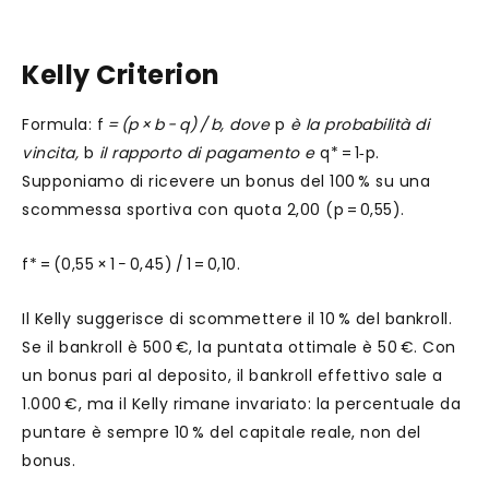
Kelly Criterion
Formula: f
= (p × b − q) / b, dove
p
è la probabilità di
vincita,
b
il rapporto di pagamento e
q* = 1‑p.
Supponiamo di ricevere un bonus del 100 % su una
scommessa sportiva con quota 2,00 (p = 0,55).
f* = (0,55 × 1 − 0,45) / 1 = 0,10.
Il Kelly suggerisce di scommettere il 10 % del bankroll.
Se il bankroll è 500 €, la puntata ottimale è 50 €. Con
un bonus pari al deposito, il bankroll effettivo sale a
1.000 €, ma il Kelly rimane invariato: la percentuale da
puntare è sempre 10 % del capitale reale, non del
bonus.