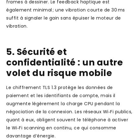
frames à dessiner. Le feedback haptique est
également minimal ; une vibration courte de 30 ms
suffit à signaler le gain sans épuiser le moteur de
vibration.
5. Sécurité et
confidentialité : un autre
volet du risque mobile
Le chiffrement TLS 1.3 protège les données de
paiement et les identifiants de compte, mais il
augmente légèrement la charge CPU pendant la
négociation de la connexion. Les réseaux Wi‑Fi publics,
quant à eux, obligent souvent le téléphone à activer
le Wi‑Fi scanning en continu, ce qui consomme
davantage d’énergie.