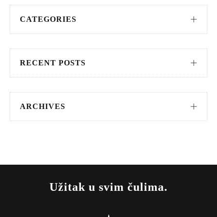
CATEGORIES
RECENT POSTS
ARCHIVES
Užitak u svim čulima.