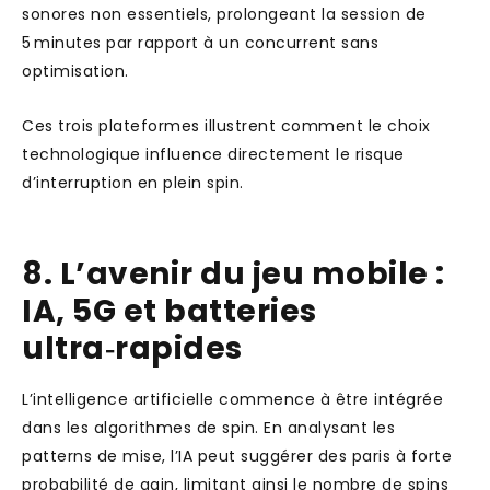
sonores non essentiels, prolongeant la session de
5 minutes par rapport à un concurrent sans
optimisation.
Ces trois plateformes illustrent comment le choix
technologique influence directement le risque
d’interruption en plein spin.
8. L’avenir du jeu mobile :
IA, 5G et batteries
ultra‑rapides
L’intelligence artificielle commence à être intégrée
dans les algorithmes de spin. En analysant les
patterns de mise, l’IA peut suggérer des paris à forte
probabilité de gain, limitant ainsi le nombre de spins