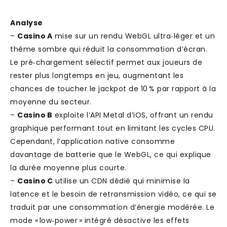
Analyse
–
Casino A
mise sur un rendu WebGL ultra‑léger et un
thème sombre qui réduit la consommation d’écran.
Le pré‑chargement sélectif permet aux joueurs de
rester plus longtemps en jeu, augmentant les
chances de toucher le jackpot de 10 % par rapport à la
moyenne du secteur.
–
Casino B
exploite l’API Metal d’iOS, offrant un rendu
graphique performant tout en limitant les cycles CPU.
Cependant, l’application native consomme
davantage de batterie que le WebGL, ce qui explique
la durée moyenne plus courte.
–
Casino C
utilise un CDN dédié qui minimise la
latence et le besoin de retransmission vidéo, ce qui se
traduit par une consommation d’énergie modérée. Le
mode « low‑power » intégré désactive les effets