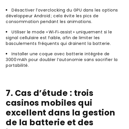
Désactiver l’overclocking du GPU dans les options
développeur Android ; cela évite les pics de
consommation pendant les animations.
Utiliser le mode « Wi‑Fi‑assist » uniquement si le
signal cellulaire est faible, afin de limiter les
basculements fréquents qui drainent la batterie.
Installer une coque avec batterie intégrée de
3000 mAh pour doubler l’autonomie sans sacrifier la
portabilité.
7. Cas d’étude : trois
casinos mobiles qui
excellent dans la gestion
de la batterie et des