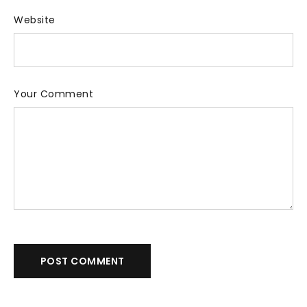
Website
Your Comment
POST COMMENT