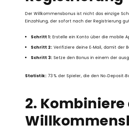
Der Willkommensbonus ist nicht das einzige Sch
Einzahlung, der sofort nach der Registrierung gu
Schritt 1:
Erstelle ein Konto über die mobile A
Schritt 2:
Verifiziere deine E‑Mail, damit der
Schritt 3:
Setze den Bonus in einem der ausge
Statistik:
73 % der Spieler, die den No‑Deposit‑B
2. Kombiniere
Willkommens