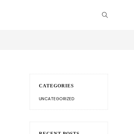
CATEGORIES
UNCATEGORIZED
RECENT POSTS