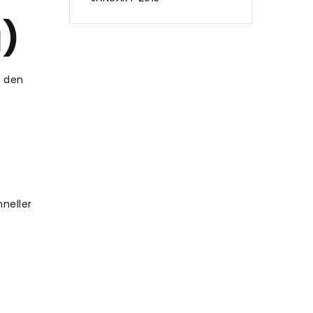
)
r den
hneller