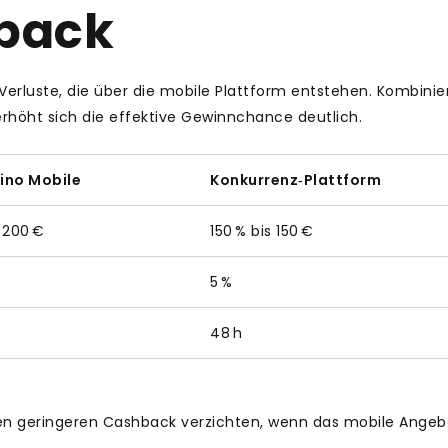
back
 Verluste, die über die mobile Plattform entstehen. Kombini
höht sich die effektive Gewinnchance deutlich.
ino Mobile
Konkurrenz‑Plattform
 200 €
150 % bis 150 €
5 %
48 h
n geringeren Cashback verzichten, wenn das mobile Angeb