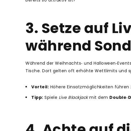
bereits so attraktiv ist?
3. Setze auf Li
während Sond
Während der Weihnachts‑ und Halloween‑Events e
Tische. Dort gelten oft erhöhte Wettlimits und s
Vorteil:
Höhere Einsatzmöglichkeiten führen
Tipp:
Spiele
Live Blackjack
mit dem
Double‑
4. Achte auf d