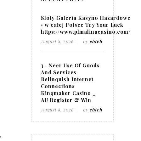
Sloty Galeria Kasyno Hazardowe
◦ w całej Polsce Try Your Luck
https://www.plmalinacasino.com/
August 8, 2026
by
ebteh
3 . Neer Use Of Goods
And Services
Relinquish Internet
Connections
Kingmaker Casino _
AU Register & Win
August 8, 2026
by
ebteh
e