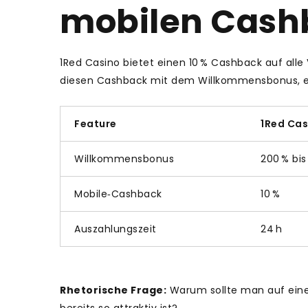
mobilen Cash
1Red Casino bietet einen 10 % Cashback auf alle
diesen Cashback mit dem Willkommensbonus, er
Feature
1Red Cas
Willkommensbonus
200 % bis
Mobile‑Cashback
10 %
Auszahlungszeit
24 h
Rhetorische Frage:
Warum sollte man auf eine