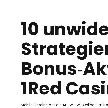
10 unwide
Strategie
Bonus‑Ak
1Red Cas
Mobile Gaming hat die Art, wie wir Online‑Casin