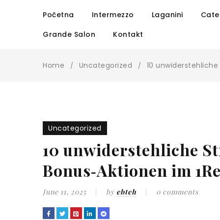
Početna
Intermezzo
Laganini
Cate
Grande Salon
Kontakt
Home
Uncategorized
10 unwiderstehliche
/
/
Uncategorized
10 unwiderstehliche St
Bonus‑Aktionen im 1R
June 11, 2025
by
ebteh
0 comments