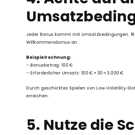
Umsatzbeding
Jeder Bonus kommt mit Umsatzbedingungen. 1Re
Willkommensbonus an.
Beispielrechnung:
– Bonusbetrag: 100 €
– Erforderlicher Umsatz: 100 € × 30 = 3.000 €
Durch geschicktes Spielen von Low‑Volatility‑Slo
erreichen.
5. Nutze die 