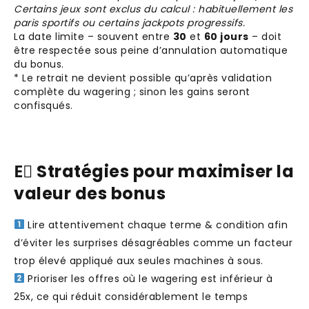
Certains jeux sont exclus du calcul : habituellement les
paris sportifs ou certains jackpots progressifs.
La date limite – souvent entre
30
et
60 jours
– doit
être respectée sous peine d’annulation automatique
du bonus.
* Le retrait ne devient possible qu’après validation
complète du wagering ; sinon les gains seront
confisqués.
E️⃣ Stratégies pour maximiser la
valeur des bonus
Lire attentivement chaque terme & condition afin
d’éviter les surprises désagréables comme un facteur
trop élevé appliqué aux seules machines à sous.
Prioriser les offres où le wagering est inférieur à
25x, ce qui réduit considérablement le temps