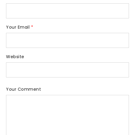
Your Email
*
Website
Your Comment