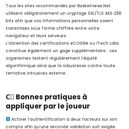
Tous les sites recommandés par Basketnews.Net
utilisent obligatoirement un cryptage SSL/TLS AES‑256
bits afin que vos informations personnelles soient
transmises sous forme chiffrée entre votre
navigateur et leurs serveurs.
L’obtention des certifications eCOGRA ou iTech Labs
constitue également un gage supplémentaire : ces
organismes testent régulièrement l’équité
algorithmique ainsi que la robustesse contre toute
tentative intrusives externe.
C️⃣ Bonnes pratiques à
appliquer par le joueur
Activer l’authentification à deux facteurs sur son
compte afin qu’une seconde validation soit exigée