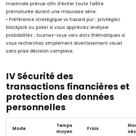
maximale prévue afin d’éviter toute faillite
prématurée durant une mauvaise série.
• Préférence stratégique vs hasard pur : privilégiez
blackjack ou poker si vous appréciez analyser
probabilités ; tournez-vous vers slots thématiques si
vous recherchez simplement divertissement visuel
sans prise décision complexe.
IV Sécurité des
transactions financières et
protection des données
personnelles
Temps
Niv
Mode
Frais
moyen
séc