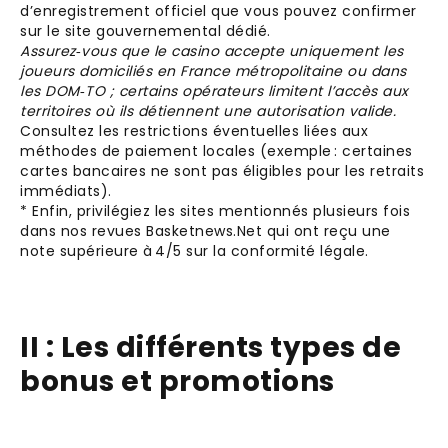
d’enregistrement officiel que vous pouvez confirmer
sur le site gouvernemental dédié.
Assurez‑vous que le casino accepte uniquement les
joueurs domiciliés en France métropolitaine ou dans
les DOM‑TO ; certains opérateurs limitent l’accès aux
territoires où ils détiennent une autorisation valide.
Consultez les restrictions éventuelles liées aux
méthodes de paiement locales (exemple : certaines
cartes bancaires ne sont pas éligibles pour les retraits
immédiats).
* Enfin, privilégiez les sites mentionnés plusieurs fois
dans nos revues Basketnews.Net qui ont reçu une
note supérieure à 4/5 sur la conformité légale.
II : Les différents types de
bonus et promotions