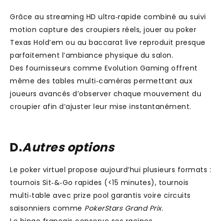
Grâce au streaming HD ultra‑rapide combiné au suivi
motion capture des croupiers réels, jouer au poker
Texas Hold’em ou au baccarat live reproduit presque
parfaitement l’ambiance physique du salon.
Des fournisseurs comme Evolution Gaming offrent
même des tables multi‑caméras permettant aux
joueurs avancés d’observer chaque mouvement du
croupier afin d’ajuster leur mise instantanément.
D.
Autres options
Le poker virtuel propose aujourd’hui plusieurs formats :
tournois Sit‑&‑Go rapides (<15 minutes), tournois
multi‑table avec prize pool garantis voire circuits
saisonniers comme
PokerStars Grand Prix
.