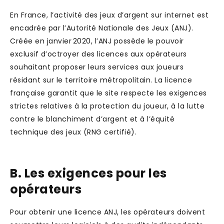
En France, l’activité des jeux d’argent sur internet est
encadrée par l’Autorité Nationale des Jeux (ANJ).
Créée en janvier 2020, l’ANJ possède le pouvoir
exclusif d’octroyer des licences aux opérateurs
souhaitant proposer leurs services aux joueurs
résidant sur le territoire métropolitain. La licence
française garantit que le site respecte les exigences
strictes relatives à la protection du joueur, à la lutte
contre le blanchiment d’argent et à l’équité
technique des jeux (RNG certifié).
B. Les exigences pour les
opérateurs
Pour obtenir une licence ANJ, les opérateurs doivent