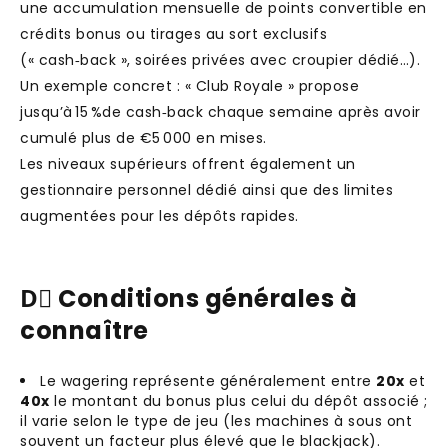
une accumulation mensuelle de points convertible en
crédits bonus ou tirages au sort exclusifs
(« cash‑back », soirées privées avec croupier dédié…).
Un exemple concret : « Club Royale » propose
jusqu’à 15 %​de cash‑back chaque semaine après avoir
cumulé plus de €5 000 en mises.
Les niveaux supérieurs offrent également un
gestionnaire personnel dédié ainsi que des limites
augmentées pour les dépôts rapides.
D️⃣ Conditions générales à
connaître
Le wagering représente généralement entre
20x
et
40x
le montant du bonus plus celui du dépôt associé ;
il varie selon le type de jeu (les machines à sous ont
souvent un facteur plus élevé que le blackjack).