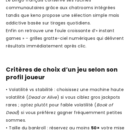
Le bingo français conserve ses racines
communautaires grâce aux chatrooms intégrées
tandis que keno propose une sélection simple mais
addictive basée sur tirages quotidiens.
Enfin on retrouve une foule croissante d’« instant
games » – grilles gratte-ciel numériques qui délivrent
résultats immédiatement après clic.
Critères de choix d’un jeu selon son
profil joueur
• Volatilité vs stabilité : choisissez une machine haute
volatilité (
Dead or Alive
) si vous ciblez gros jackpots
rares ; optez plutôt pour faible volatilité (
Book of
Dead
) si vous préférez gagner fréquemment petites
sommes.
• Taille du bankroll : réservez au moins
50×
votre mise