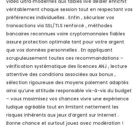
vidéo ultra‑modernes aux tables live dealer enrichit
véritablement chaque session tout en respectant vos
préférences individuelles . Enfin , sécuriser vos
transactions via SSL/TLS renforcé , méthodes
bancaires reconnues voire cryptomonnaies fiables
assure protection optimale tant pour votre argent
que vos données personnelles . En appliquant
scrupuleusement toutes ces recommandations –
vérification systématique des licences ANJ , lecture
attentive des conditions associées aux bonus ,
sélection rigoureuse des moyens paiement adaptés
ainsi qu’une attitude responsable vis-à-vis du budget
– vous maximisez vos chances vivre une expérience
ludique agréable tout en limitant nettement les
risques inhérents aux jeux d’argent sur Internet .
Bonne chance et surtout jouez avec modération !