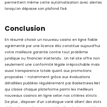
permettent même cette automatisation avec alertes
lorsqu’on dépasse son plafond fixé.
Conclusion
En résumé choisir un nouveau casino en ligne fiable
agrémenté par une licence ANJ constitue aujourd’hui
votre meilleure garantie contre tout problème
juridique ou financier inattendu . Un tel site offre non
seulement une conformité légale irréprochable mais
aussi transparence totale quant aux promotions
proposées – notamment grâce aux évaluations
détaillées publiées régulièrement par Basketnews.Net
qui classe chaque plateforme parmi les meilleurs
nouveaux casinos en ligne selon nos critères stricts .
De plus , disposer d’un catalogue varié allant des slots