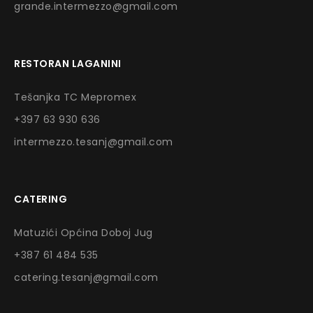
grande.intermezzo@gmail.com
RESTORAN LAGANINI
Tešanjka TC Mepromex
+397 63 930 636
intermezzo.tesanj@gmail.com
CATERING
Matuzići Općina Doboj Jug
+387 61 484 535
catering.tesanj@gmail.com