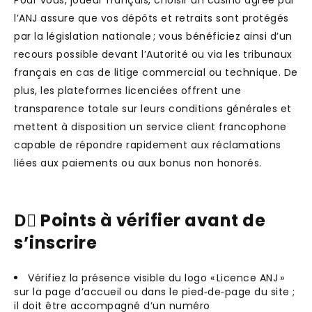
Pour vous, joueur français, choisir un casino agréé par
l’ANJ assure que vos dépôts et retraits sont protégés
par la législation nationale ; vous bénéficiez ainsi d’un
recours possible devant l’Autorité ou via les tribunaux
français en cas de litige commercial ou technique. De
plus, les plateformes licenciées offrent une
transparence totale sur leurs conditions générales et
mettent à disposition un service client francophone
capable de répondre rapidement aux réclamations
liées aux paiements ou aux bonus non honorés.
D️⃣ Points à vérifier avant de
s’inscrire
Vérifiez la présence visible du logo « Licence ANJ »
sur la page d’accueil ou dans le pied‑de‑page du site ;
il doit être accompagné d’un numéro