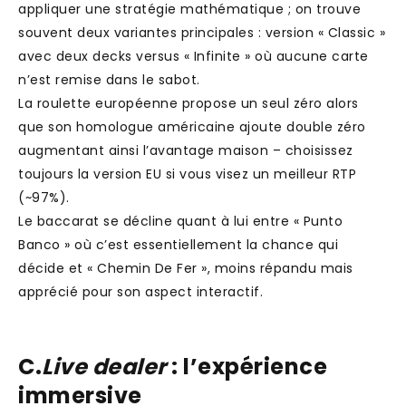
appliquer une stratégie mathématique ; on trouve
souvent deux variantes principales : version « Classic »
avec deux decks versus « Infinite » où aucune carte
n’est remise dans le sabot.
La roulette européenne propose un seul zéro alors
que son homologue américaine ajoute double zéro
augmentant ainsi l’avantage maison – choisissez
toujours la version EU si vous visez un meilleur RTP
(~97%).
Le baccarat se décline quant à lui entre « Punto
Banco » où c’est essentiellement la chance qui
décide et « Chemin De Fer », moins répandu mais
apprécié pour son aspect interactif.
C.
Live dealer
: l’expérience
immersive