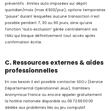
préventifs : limites auto‑imposées sur dépôt
quotidien/mois (max €500/jour), options temporaires
“pause” durant lesquelles aucune transaction n’est
possible pendant 7, 30 ou 90 jours, ainsi qu’une
fonction “auto‑exclusion” gérée centralement via
l’ANJ qui bloque définitivement tout accès après
confirmation écrite.
C.​ Ressources externes & aides
professionnelles
En cas besoin il est possible contacter SDOJ (Service
Départemental Opérationnel Jeux), Gamblers
Anonymous France ou encore appeler gratuitement
la hotline nationale disponible au 09 72 69 00 00
dédiée aux problèmes liés au jeu compulsif.