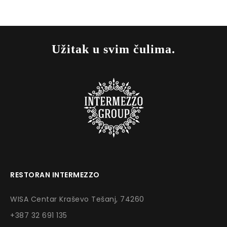
Užitak u svim čulima.
RESTORAN INTERMEZZO
WISA Centar Kraševo Tešanj, 74260
+387 32 691 135