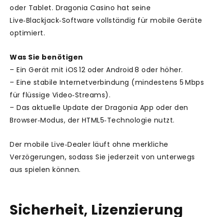
oder Tablet. Dragonia Casino hat seine
Live‑Blackjack‑Software vollständig für mobile Geräte
optimiert.
Was Sie benötigen
– Ein Gerät mit iOS 12 oder Android 8 oder höher.
– Eine stabile Internetverbindung (mindestens 5 Mbps
für flüssige Video‑Streams).
– Das aktuelle Update der Dragonia App oder den
Browser‑Modus, der HTML5‑Technologie nutzt.
Der mobile Live‑Dealer läuft ohne merkliche
Verzögerungen, sodass Sie jederzeit von unterwegs
aus spielen können.
Sicherheit, Lizenzierung