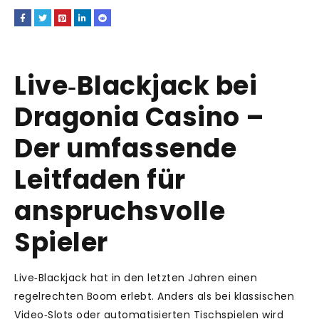
Live‑Blackjack bei
Dragonia Casino –
Der umfassende
Leitfaden für
anspruchsvolle
Spieler
Live‑Blackjack hat in den letzten Jahren einen
regelrechten Boom erlebt. Anders als bei klassischen
Video‑Slots oder automatisierten Tischspielen wird