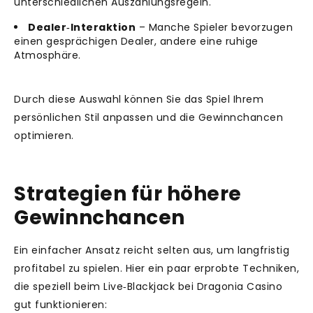
unterschiedlichen Auszahlungsregeln.
Dealer‑Interaktion
– Manche Spieler bevorzugen
einen gesprächigen Dealer, andere eine ruhige
Atmosphäre.
Durch diese Auswahl können Sie das Spiel Ihrem
persönlichen Stil anpassen und die Gewinnchancen
optimieren.
Strategien für höhere
Gewinnchancen
Ein einfacher Ansatz reicht selten aus, um langfristig
profitabel zu spielen. Hier ein paar erprobte Techniken,
die speziell beim Live‑Blackjack bei Dragonia Casino
gut funktionieren: