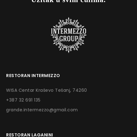
RESTORAN INTERMEZZO
WISA Centar Kraševo Tešanj, 74260
+387 32 691 135
grande.intermezzo@gmail.com
RESTORAN LAGANINI