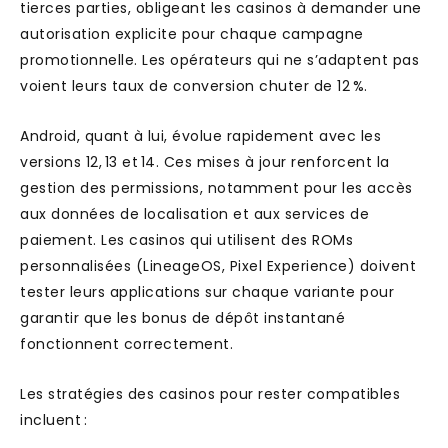
tierces parties, obligeant les casinos à demander une
autorisation explicite pour chaque campagne
promotionnelle. Les opérateurs qui ne s’adaptent pas
voient leurs taux de conversion chuter de 12 %.
Android, quant à lui, évolue rapidement avec les
versions 12, 13 et 14. Ces mises à jour renforcent la
gestion des permissions, notamment pour les accès
aux données de localisation et aux services de
paiement. Les casinos qui utilisent des ROMs
personnalisées (LineageOS, Pixel Experience) doivent
tester leurs applications sur chaque variante pour
garantir que les bonus de dépôt instantané
fonctionnent correctement.
Les stratégies des casinos pour rester compatibles
incluent :