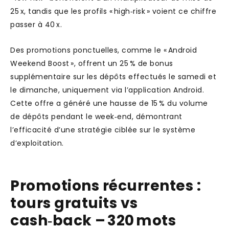
25 x, tandis que les profils « high‑risk » voient ce chiffre
passer à 40 x.
Des promotions ponctuelles, comme le « Android
Weekend Boost », offrent un 25 % de bonus
supplémentaire sur les dépôts effectués le samedi et
le dimanche, uniquement via l’application Android.
Cette offre a généré une hausse de 15 % du volume
de dépôts pendant le week‑end, démontrant
l’efficacité d’une stratégie ciblée sur le système
d’exploitation.
Promotions récurrentes :
tours gratuits vs
cash‑back – 320 mots