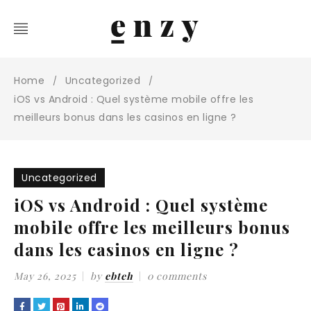
Home
Uncategorized
/
/
iOS vs Android : Quel système mobile offre les
meilleurs bonus dans les casinos en ligne ?
Uncategorized
iOS vs Android : Quel système
mobile offre les meilleurs bonus
dans les casinos en ligne ?
May 26, 2025
by
ebteh
0 comments