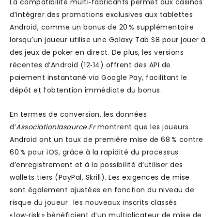
La compatibilité multi‑fabricants permet aux casinos
d’intégrer des promotions exclusives aux tablettes
Android, comme un bonus de 20 % supplémentaire
lorsqu’un joueur utilise une Galaxy Tab S8 pour jouer à
des jeux de poker en direct. De plus, les versions
récentes d’Android (12‑14) offrent des API de
paiement instantané via Google Pay, facilitant le
dépôt et l’obtention immédiate du bonus.
En termes de conversion, les données
d’
Associationlasource.Fr
montrent que les joueurs
Android ont un taux de première mise de 68 % contre
60 % pour iOS, grâce à la rapidité du processus
d’enregistrement et à la possibilité d’utiliser des
wallets tiers (PayPal, Skrill). Les exigences de mise
sont également ajustées en fonction du niveau de
risque du joueur : les nouveaux inscrits classés
« low‑risk » bénéficient d’un multiplicateur de mise de