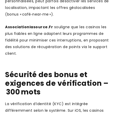
personnalisées, peut parfois désactiver les services de
localisation, impactant les offres géolocalisées
(bonus « café‑near‑me »).
Associationlasource.Fr
souligne que les casinos les
plus fiables en ligne adaptent leurs programmes de
fidélité pour minimiser ces interruptions, en proposant
des solutions de récupération de points via le support
client.
Sécurité des bonus et
exigences de vérification –
300 mots
La vérification d’identité (KYC) est intégrée
différemment selon le système. Sur iOS, les casinos