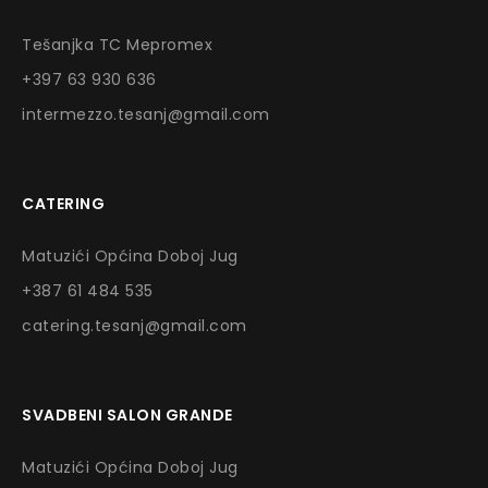
Tešanjka TC Mepromex
+397 63 930 636
intermezzo.tesanj@gmail.com
CATERING
Matuzići Općina Doboj Jug
+387 61 484 535
catering.tesanj@gmail.com
SVADBENI SALON GRANDE
Matuzići Općina Doboj Jug