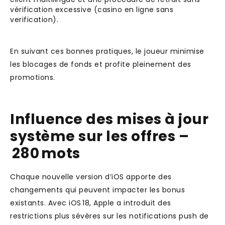
vérification excessive (casino en ligne sans
verification).
En suivant ces bonnes pratiques, le joueur minimise
les blocages de fonds et profite pleinement des
promotions.
Influence des mises à jour
système sur les offres –
280 mots
Chaque nouvelle version d’iOS apporte des
changements qui peuvent impacter les bonus
existants. Avec iOS 18, Apple a introduit des
restrictions plus sévères sur les notifications push de