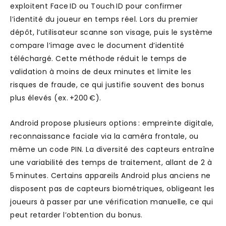
exploitent Face ID ou Touch ID pour confirmer
l’identité du joueur en temps réel. Lors du premier
dépôt, l’utilisateur scanne son visage, puis le système
compare l’image avec le document d’identité
téléchargé. Cette méthode réduit le temps de
validation à moins de deux minutes et limite les
risques de fraude, ce qui justifie souvent des bonus
plus élevés (ex. +200 €).
Android propose plusieurs options : empreinte digitale,
reconnaissance faciale via la caméra frontale, ou
même un code PIN. La diversité des capteurs entraîne
une variabilité des temps de traitement, allant de 2 à
5 minutes. Certains appareils Android plus anciens ne
disposent pas de capteurs biométriques, obligeant les
joueurs à passer par une vérification manuelle, ce qui
peut retarder l’obtention du bonus.