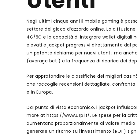
Utenti
Negli ultimi cinque anni il mobile gaming è pas
settore del gioco d’azzardo online. La diffusione
4G/5G e la capacità di integrare wallet digitali 
elevati e jackpot progressivi direttamente dal p
un potente richiamo per nuovi utenti, ma anche
(average bet ) e la frequenza di ricarica dei depo
Per approfondire le classifiche dei migliori casin
che raccoglie recensioni dettagliate, confronta l
e in Europa.
Dal punto di vista economico, i jackpot influisco
more at https://www.urp.it/. Le spese per la critt
aumentano proporzionalmente al valore medio de
generare un ritorno sull’investimento (ROI ) signi