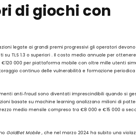
ri di giochi con
azioni legate ai grandi premi progressivi gli operatori devono
i su TLS 1.3 o superiori . Il costo medio annuale per ottenere
 ai €120 000 per piattaforma mobile con oltre mille utenti sim
oraggio continuo delle vulnerabilità e formazione periodica
trumenti anti‑fraud sono diventati imprescindibili quando si g
uzioni basate su machine learning analizzano milioni di patte
rezzo medio mensile compreso tra €8 000 e €15 000 a sec
ano
GoldBet Mobile
, che nel marzo 2024 ha subito una viola