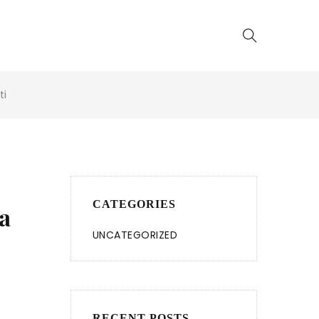
ti
CATEGORIES
a
UNCATEGORIZED
RECENT POSTS