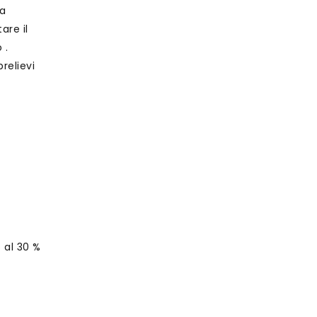
la
are il
 .
relievi
o al 30 %