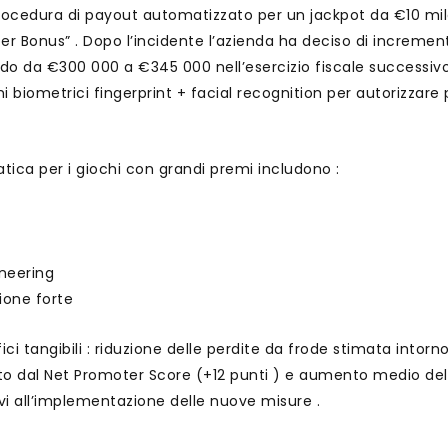
procedura di payout automatizzato per un jackpot da €10 mi
Bonus” . Dopo l’incidente l’azienda ha deciso di increment
ndo da €300 000 a €345 000 nell’esercizio fiscale successivo
i biometrici fingerprint + facial recognition per autorizzare p
matica per i giochi con grandi premi includono :
ineering
ione forte
ci tangibili : riduzione delle perdite da frode stimata intorn
ato dal Net Promoter Score (+12 punti ) e aumento medio del
vi all’implementazione delle nuove misure .