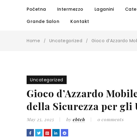
Početna
Intermezzo
Laganini
Cate
Grande Salon
Kontakt
Home
Uncategorized
Gioco d’Azzardo Mobi
/
/
Uncategorized
Gioco d’Azzardo Mobile
della Sicurezza per gli
May 25, 2025
by
ebteh
0 comments