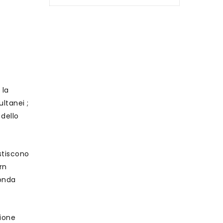
 la
ultanei ;
 dello
estiscono
rn
onda
zione