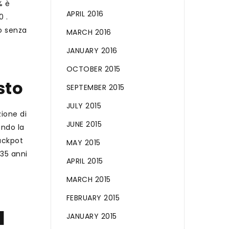
% è
APRIL 2016
0 .
o senza
MARCH 2016
JANUARY 2016
OCTOBER 2015
sto
SEPTEMBER 2015
JULY 2015
zione di
JUNE 2015
ando la
ackpot
MAY 2015
 35 anni
APRIL 2015
MARCH 2015
FEBRUARY 2015
a
JANUARY 2015