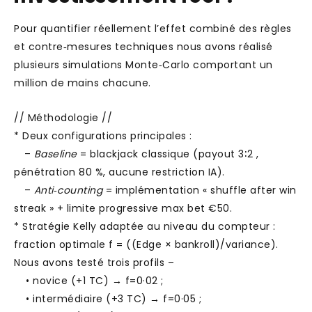
Pour quantifier réellement l’effet combiné des règles
et contre‑mesures techniques nous avons réalisé
plusieurs simulations Monte‑Carlo comportant un
million de mains chacune.
// Méthodologie //
* Deux configurations principales :
–
Baseline
= blackjack classique (payout 3∶2 ,
pénétration 80 %, aucune restriction IA).
–
Anti‑counting
= implémentation « shuffle after win
streak » + limite progressive max bet €50.
* Stratégie Kelly adaptée au niveau du compteur :
fraction optimale f = ((Edge × bankroll)/variance).
Nous avons testé trois profils –
• novice (+1 TC) → f=0·02 ;
• intermédiaire (+3 TC) → f=0·05 ;