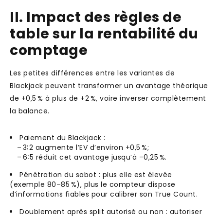
II. Impact des règles de
table sur la rentabilité du
comptage
Les petites différences entre les variantes de
Blackjack peuvent transformer un avantage théorique
de +0,5 % à plus de +2 %, voire inverser complètement
la balance.
Paiement du Blackjack :
– 3∶2 augmente l’EV d’environ +0,5 %;
– 6∶5 réduit cet avantage jusqu’à –0,25 %.
Pénétration du sabot : plus elle est élevée
(exemple 80–85 %), plus le compteur dispose
d’informations fiables pour calibrer son True Count.
Doublement après split autorisé ou non : autoriser