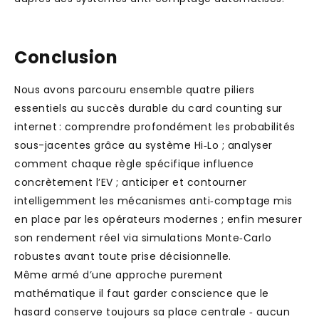
Conclusion
Nous avons parcouru ensemble quatre piliers
essentiels au succès durable du card counting sur
internet : comprendre profondément les probabilités
sous-jacentes grâce au système Hi‑Lo ; analyser
comment chaque règle spécifique influence
concrètement l’EV ; anticiper et contourner
intelligemment les mécanismes anti‑comptage mis
en place par les opérateurs modernes ; enfin mesurer
son rendement réel via simulations Monte‑Carlo
robustes avant toute prise décisionnelle.
Même armé d’une approche purement
mathématique il faut garder conscience que le
hasard conserve toujours sa place centrale ‑ aucun