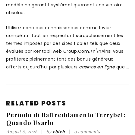
modèle ne garantit systématiquement une victoire
absolue.
Utilisez donc ces connaissances comme levier
compétitif tout en respectant scrupuleusement les
termes imposés par des sites fiables tels que ceux
évalués par Rentabiliweb Group.Com.\n\nAinsi vous
profiterez pleinement tant des bonus généreux
offerts aujourd’hui par plusieurs
casinos en ligne
que …
RELATED POSTS
Periodo di Raffreddamento Terrybet:
Quando Usarlo
August 6, 2026
by
ebteh
0 comments
A