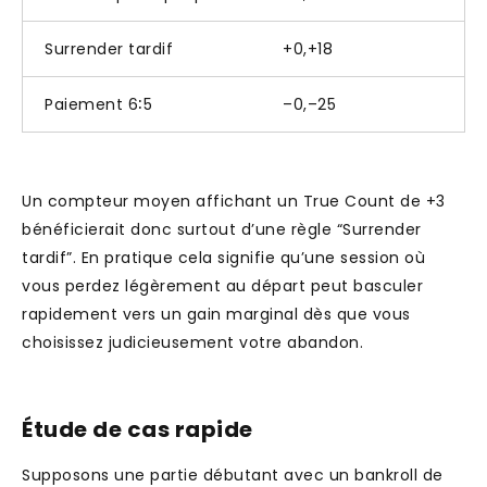
Surrender tardif
+0,+18
Paiement 6∶5
–0,–25
Un compteur moyen affichant un True Count de +3
bénéficierait donc surtout d’une règle “Surrender
tardif”. En pratique cela signifie qu’une session où
vous perdez légèrement au départ peut basculer
rapidement vers un gain marginal dès que vous
choisissez judicieusement votre abandon.
Étude de cas rapide
Supposons une partie débutant avec un bankroll de