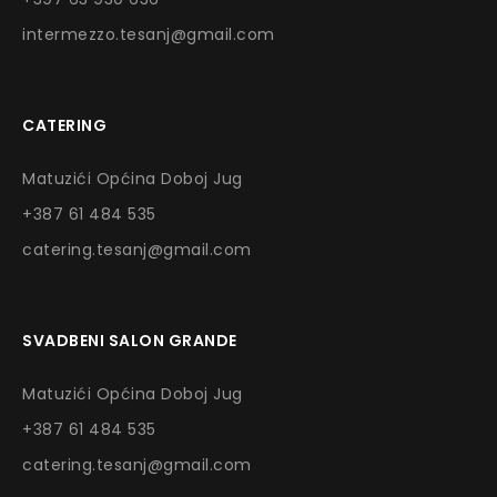
intermezzo.tesanj@gmail.com
CATERING
Matuzići Općina Doboj Jug
+387 61 484 535
catering.tesanj@gmail.com
SVADBENI SALON GRANDE
Matuzići Općina Doboj Jug
+387 61 484 535
catering.tesanj@gmail.com