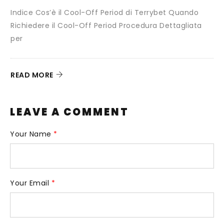
Indice Cos’è il Cool-Off Period di Terrybet Quando
Í
Richiedere il Cool-Off Period Procedura Dettagliata
M
per
R
READ MORE
LEAVE A COMMENT
Your Name
*
Your Email
*