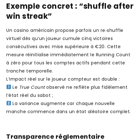
Exemple concret : “shuffle after
win streak”
Un casino américain propose parfois un re‑shuffle
virtuel dès qu’un joueur cumule cinq victoires
consécutives avec mise supérieure à €20. Cette
mesure réinitialise immédiatement le Running Count
à zéro pour tous les comptes actifs pendant cette
tranche temporelle.
L’impact réel sur le joueur compteur est double :
Le
True Count
observé ne reflète plus fidèlement
l’état réel du sabot ;
La variance augmente car chaque nouvelle
manche commence dans un état aléatoire complet.
Transparence réglementaire