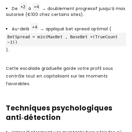
+2
+4
De
à
→ doublement progressif jusqu’à max
autorisé (€100 chez certains sites).
+4
Au-delà
→ appliqué bet spread optimal (
BetSpread = min(MaxBet , BaseBet ×(TrueCount
−1))
).
Cette escalade graduelle garde votre profil sous
contrôle tout en capitalisant sur les moments
favorables.
Techniques psychologiques
anti‑détection