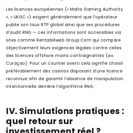
Les licences européennes («​ Malta Gaming Authority
», «​ UKGC ») exigent généralement que l’opérateur
publie son taux RTP global ainsi que ses procédures
d’audit RNG — ces informations sont accessibles via
sites comme Rentabiliweb Group.Com qui compare
objectivement leurs exigences légales contre celles
des licences offshore moins contraignantes (
ex.
Curaçao). Pour un counter averti cela signifie choisir
préférablement des casinos disposant d’une licence
reconnue afin de garantir l’absence de manipulation
intentionnelle derrière l’algorithme RNG.
IV. Simulations pratiques :
quel retour sur
investissement réel ?