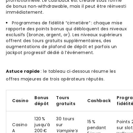
promotionnelle. Le cashback est crédité sous forme
de bonus non‑withdrawable, mais il peut être réinvesti
immédiatement.
Programmes de fidélité “cimetière” : chaque mise
rapporte des points bonus qui débloquent des niveaux
exclusifs (bronze, argent, or). Les niveaux supérieurs
offrent des tours gratuits supplémentaires, des
augmentations de plafond de dépôt et parfois un
jackpot progressif dédié à l’événement.
Astuce rapide
: le tableau ci‑dessous résume les
offres majeures de trois opérateurs réputés.
Bonus
Tours
Progr
Casino
Cashback
dépôt
gratuits
fidélit
120 %
30 tours
15 %
Points 
Casino
jusqu’à
sur
pendant
sur slot
A
200 €
Vampire’s