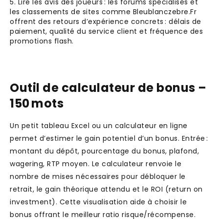
Lire les avis des joueurs : les forums spécialisés et
les classements de sites comme Bleublanczebre.Fr
offrent des retours d’expérience concrets : délais de
paiement, qualité du service client et fréquence des
promotions flash.
Outil de calculateur de bonus –
150 mots
Un petit tableau Excel ou un calculateur en ligne
permet d’estimer le gain potentiel d’un bonus. Entrée :
montant du dépôt, pourcentage du bonus, plafond,
wagering, RTP moyen. Le calculateur renvoie le
nombre de mises nécessaires pour débloquer le
retrait, le gain théorique attendu et le ROI (return on
investment). Cette visualisation aide à choisir le
bonus offrant le meilleur ratio risque/récompense.