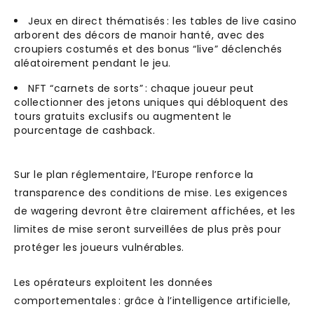
Jeux en direct thématisés : les tables de live casino
arborent des décors de manoir hanté, avec des
croupiers costumés et des bonus “live” déclenchés
aléatoirement pendant le jeu.
NFT “carnets de sorts” : chaque joueur peut
collectionner des jetons uniques qui débloquent des
tours gratuits exclusifs ou augmentent le
pourcentage de cashback.
Sur le plan réglementaire, l’Europe renforce la
transparence des conditions de mise. Les exigences
de wagering devront être clairement affichées, et les
limites de mise seront surveillées de plus près pour
protéger les joueurs vulnérables.
Les opérateurs exploitent les données
comportementales : grâce à l’intelligence artificielle,