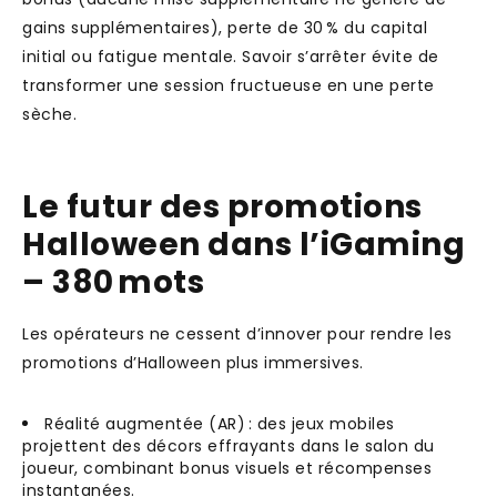
gains supplémentaires), perte de 30 % du capital
initial ou fatigue mentale. Savoir s’arrêter évite de
transformer une session fructueuse en une perte
sèche.
Le futur des promotions
Halloween dans l’iGaming
– 380 mots
Les opérateurs ne cessent d’innover pour rendre les
promotions d’Halloween plus immersives.
Réalité augmentée (AR) : des jeux mobiles
projettent des décors effrayants dans le salon du
joueur, combinant bonus visuels et récompenses
instantanées.