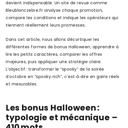
devient indispensable. Un site de revue comme
Bleublanczebre.Fr analyse chaque promotion,
compare les conditions et indique les opérateurs qui
tiennent réellement leurs promesses.
Dans cet article, nous allons décortiquer les
différentes formes de bonus Halloween, apprendre à
lire les petits caractères, comparer les offres
majeures, puis appliquer une stratégie claire.
L’objectif : transformer le “spooky” de la soirée
d’octobre en “spooky‑rich”, c’est‑à‑dire en gains réels
et mesurables.
Les bonus Halloween :
typologie et mécanique –
410 mots