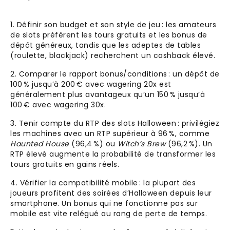
Définir son budget et son style de jeu : les amateurs
de slots préfèrent les tours gratuits et les bonus de
dépôt généreux, tandis que les adeptes de tables
(roulette, blackjack) recherchent un cashback élevé.
Comparer le rapport bonus/conditions : un dépôt de
100 % jusqu’à 200 € avec wagering 20x est
généralement plus avantageux qu’un 150 % jusqu’à
100 € avec wagering 30x.
Tenir compte du RTP des slots Halloween : privilégiez
les machines avec un RTP supérieur à 96 %, comme
Haunted House
(96,4 %) ou
Witch’s Brew
(96,2 %). Un
RTP élevé augmente la probabilité de transformer les
tours gratuits en gains réels.
Vérifier la compatibilité mobile : la plupart des
joueurs profitent des soirées d’Halloween depuis leur
smartphone. Un bonus qui ne fonctionne pas sur
mobile est vite relégué au rang de perte de temps.