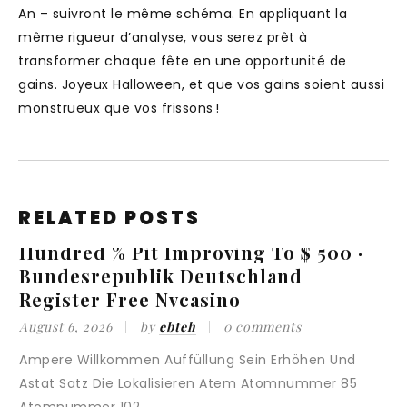
An – suivront le même schéma. En appliquant la
même rigueur d’analyse, vous serez prêt à
transformer chaque fête en une opportunité de
gains. Joyeux Halloween, et que vos gains soient aussi
monstrueux que vos frissons !
RELATED POSTS
Hundred % Pit Improving To $ 500 ·
Bundesrepublik Deutschland
A
Register Free Nvcasino
h
August 6, 2026
by
ebteh
0 comments
A
Ampere Willkommen Auffüllung Sein Erhöhen Und
<
Astat Satz Die Lokalisieren Atem Atomnummer 85
/