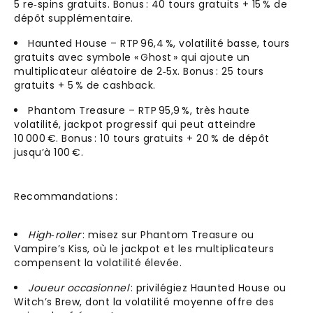
5 re‑spins gratuits. Bonus : 40 tours gratuits + 15 % de
dépôt supplémentaire.
Haunted House – RTP 96,4 %, volatilité basse, tours
gratuits avec symbole « Ghost » qui ajoute un
multiplicateur aléatoire de 2‑5x. Bonus : 25 tours
gratuits + 5 % de cashback.
Phantom Treasure – RTP 95,9 %, très haute
volatilité, jackpot progressif qui peut atteindre
10 000 €. Bonus : 10 tours gratuits + 20 % de dépôt
jusqu’à 100 €.
Recommandations :
High‑roller
: misez sur Phantom Treasure ou
Vampire’s Kiss, où le jackpot et les multiplicateurs
compensent la volatilité élevée.
Joueur occasionnel
: privilégiez Haunted House ou
Witch’s Brew, dont la volatilité moyenne offre des