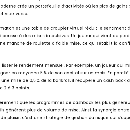
derne crée un portefeuille d’activités où les pics de gains 
t vice‑versa.
atch et une table de croupier virtuel réduit le sentiment 
qui pousse à des mises impulsives. Un joueur qui vient de per
 une manche de roulette à faible mise, ce qui rétablit la con
de lisser le rendement mensuel. Par exemple, un joueur qui mi
agner en moyenne 5 % de son capital sur un mois. En parallèl
 une mise de 0,5 % de la bankroll, il récupère un cash‑back d
e 2 à 3 points.
lièrement que les programmes de cashback les plus génére
r ils génèrent plus de volume de mise. Ainsi, la synergie entre
e plaisir, c’est une stratégie de gestion du risque qui s’app