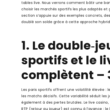
tables live. Nous verrons comment bâtir une bank
choisir les marchés sportifs les plus adaptés et
section s’appuie sur des exemples concrets, des o
doublé son solde grâce à cette approche hybrid
1. Le double‑je
sportifs et le l
complètent – 
Les paris sportifs offrent une volatilité élevée 
les matchs décisifs. Cette variabilité séduit les
également à des pertes brutales. Le live casino,
RTP (retour au joueur) est connu à l’avance : le