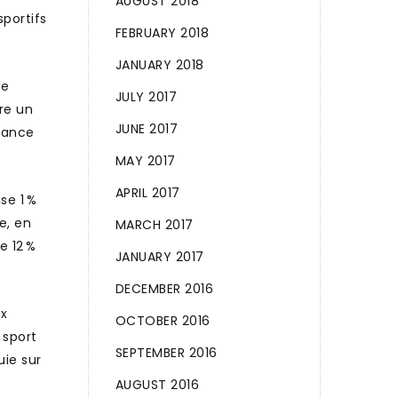
AUGUST 2018
sportifs
FEBRUARY 2018
JANUARY 2018
de
JULY 2017
dre un
JUNE 2017
fiance
MAY 2017
APRIL 2017
se 1 %
e, en
MARCH 2017
e 12 %
JANUARY 2017
DECEMBER 2016
ux
OCTOBER 2016
 sport
SEPTEMBER 2016
uie sur
AUGUST 2016