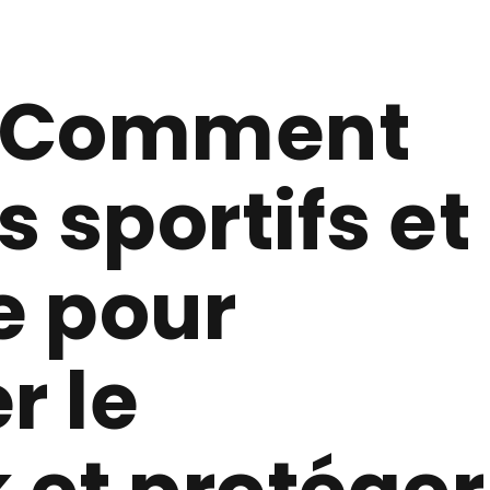
 : Comment
is sportifs et
e pour
r le