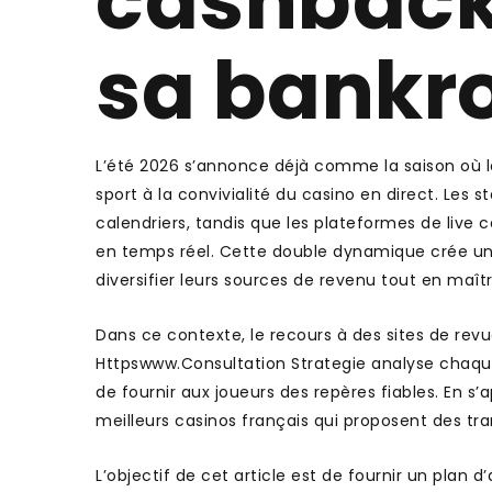
cashback
sa bankro
L’été 2026 s’annonce déjà comme la saison où le
sport à la convivialité du casino en direct. Les s
calendriers, tandis que les plateformes de live 
en temps réel. Cette double dynamique crée une
diversifier leurs sources de revenu tout en maîtr
Dans ce contexte, le recours à des sites de r
Httpswww.Consultation Strategie analyse chaqu
de fournir aux joueurs des repères fiables. En s’
meilleurs casinos français qui proposent des tr
L’objectif de cet article est de fournir un plan 