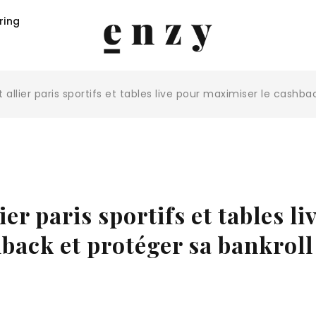
ring
llier paris sportifs et tables live pour maximiser le cashba
er paris sportifs et tables li
back et protéger sa bankroll