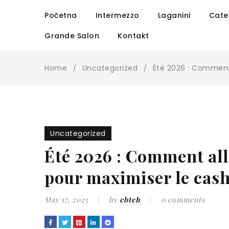
Početna
Intermezzo
Laganini
Cate
Grande Salon
Kontakt
Home
Uncategorized
Été 2026 : Comment a
/
/
Uncategorized
Été 2026 : Comment alli
pour maximiser le cash
May 17, 2025
by
ebteh
0 comments