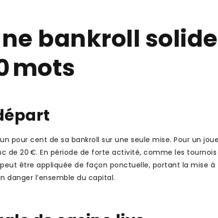
une bankroll solide
70 mots
départ
d’un pour cent de sa bankroll sur une seule mise. Pour un jou
c de 20 €. En période de forte activité, comme les tournois
 peut être appliquée de façon ponctuelle, portant la mise à
en danger l’ensemble du capital.