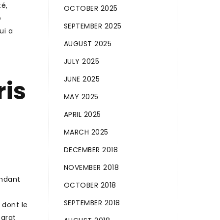
té,
OCTOBER 2025
e
SEPTEMBER 2025
ui a
AUGUST 2025
JULY 2025
JUNE 2025
ris
MAY 2025
APRIL 2025
MARCH 2025
DECEMBER 2018
NOVEMBER 2018
endant
OCTOBER 2018
SEPTEMBER 2018
 dont le
carat