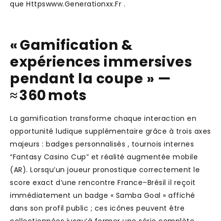
que Httpswww.Generationxx.Fr .
« Gamification &
expériences immersives
pendant la coupe » —
≈ 360 mots
La gamification transforme chaque interaction en
opportunité ludique supplémentaire grâce à trois axes
majeurs : badges personnalisés , tournois internes
“Fantasy Casino Cup” et réalité augmentée mobile
(AR). Lorsqu’un joueur pronostique correctement le
score exact d’une rencontre France–Brésil il reçoit
immédiatement un badge « Samba Goal » affiché
dans son profil public ; ces icônes peuvent être