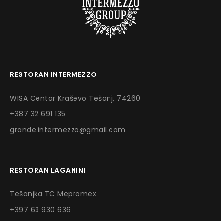
RESTORAN INTERMEZZO
WISA Centar Kraševo Tešanj, 74260
+387 32 691 135
grande.intermezzo@gmail.com
RESTORAN LAGANINI
Tešanjka TC Mepromex
+397 63 930 636