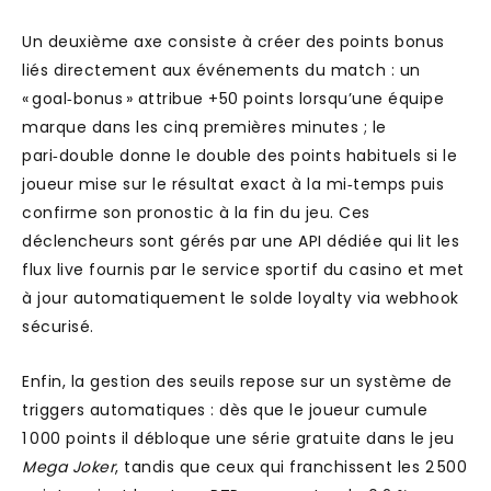
Un deuxième axe consiste à créer des points bonus
liés directement aux événements du match : un
« goal‑bonus » attribue +50 points lorsqu’une équipe
marque dans les cinq premières minutes ; le
pari‑double donne le double des points habituels si le
joueur mise sur le résultat exact à la mi‑temps puis
confirme son pronostic à la fin du jeu. Ces
déclencheurs sont gérés par une API dédiée qui lit les
flux live fournis par le service sportif du casino et met
à jour automatiquement le solde loyalty via webhook
sécurisé.
Enfin, la gestion des seuils repose sur un système de
triggers automatiques : dès que le joueur cumule
1 000 points il débloque une série gratuite dans le jeu
Mega Joker
, tandis que ceux qui franchissent les 2 500