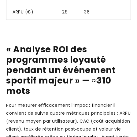
ARPU (€)
28
36
« Analyse ROI des
programmes loyauté
pendant un événement
sportif majeur » — ≈​310
mots
Pour mesurer efficacement l’impact financier il
convient de suivre quatre métriques principales : ARPU
(revenu moyen par utilisateur), CAC (coût acquisition
client), taux de rétention post‑coupe et valeur vie