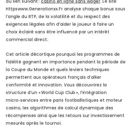
au lien suivant :
casino en ligne sans wager
. Le site
Httpswww.Generationxx.Fr analyse chaque bonus sous
l’angle du RTP, de la volatilité et du respect des
exigences légales afin d’aider le joueur à faire un
choix éclairé sans être influencé par un intérêt
commercial direct.
Cet article décortique pourquoi les programmes de
fidélité gagnent en importance pendant la période de
la Coupe du Monde et quels leviers techniques
permettent aux opérateurs français d’allier
conformité et innovation. Vous découvrirez la
structure d’un « World Cup Club », l’intégration
micro‑services entre paris footballistiques et moteur
casino, les algorithmes de calcul dynamique des
récompenses ainsi que les retours sur investissement
mesurés après le tournoi.