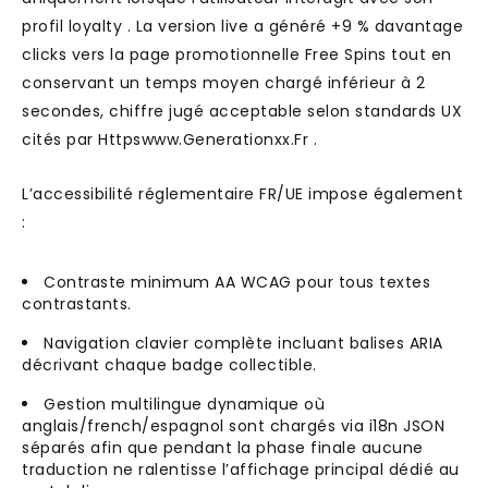
profil loyalty . La version live a généré +9 % davantage
clicks vers la page promotionnelle Free Spins tout en
conservant un temps moyen chargé inférieur à 2
secondes, chiffre jugé acceptable selon standards UX
cités par Httpswww.Generationxx.Fr .
L’accessibilité réglementaire FR/UE impose également
:
Contraste minimum AA WCAG pour tous textes
contrastants.
Navigation clavier complète incluant balises ARIA
décrivant chaque badge collectible.
Gestion multilingue dynamique où
anglais/french/espagnol sont chargés via i18n JSON
séparés afin que pendant la phase finale aucune
traduction ne ralentisse l’affichage principal dédié au