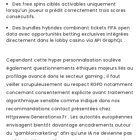
Des free spins ciblés activables uniquement
lorsqu’un joueur a prédit correctement trois scores
consécutifs.
Des bundles hybrides combinant tickets FIFA open
data avec opportunités betting exclusives intégrées
directement dans le lobby casino via API GraphQL .
Cependant cette hyper personnalisation soulève
également questionnements éthiques majeurs liés au
profilage avancé dans le secteur gaming ; il faut
veiller scrupuleusement au respect RGPD notamment
concernant consentement explicite avant traitement
algorithmique sensible comme indiqué dans nos
recommandations contact présentées chez
Httpswww.Generationxx.Fr . Les autorités européennes
envisagent bientôt davantage encadrements autour
du “gamblomarketing” afin qu’une IA ne devienne pas