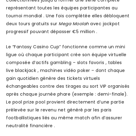
collectionnées jusqu’à former une série complète
représentant toutes les équipes participantes au
tournoi mondial . Une fois complétée elles débloquent
deux tours gratuits sur
Mega Moolah
avec jackpot
progressif pouvant dépasser €5 million .
Le “Fantasy Casino Cup” fonctionne comme un mini
ligue où chaque participant crée son équipe virtuelle
composée d’actifs gambling – slots favoris , tables
live blackjack , machines vidéo poker – dont chaque
gain quotidien génère des tickets virtuels
échangeables contre des tirages au sort VIP organisés
après chaque journée phare (exemple : demi-finale).
Le pool prize pool provient directement d’une partie
prélevée sur le revenu net généré par les paris
footballistiques liés au même match afin d’assurer
neutralité financière .