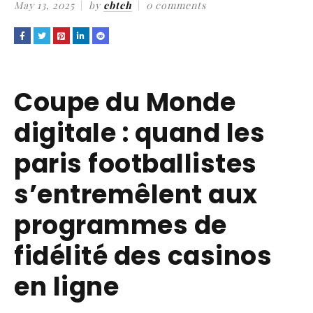
May 13, 2025
by
ebteh
0 comments
Coupe du Monde
digitale : quand les
paris footballistes
s’entremêlent aux
programmes de
fidélité des casinos
en ligne