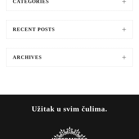
CATEGORIES
RECENT POSTS
ARCHIVES
Užitak u svim čulima.