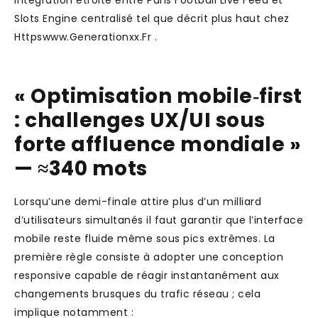
intégration étroite entre Paris Football Live Feed et
Slots Engine centralisé tel que décrit plus haut chez
Httpswww.Generationxx.Fr .
« Optimisation mobile‐first
: challenges UX/UI sous
forte affluence mondiale »
— ≈​340 mots
Lorsqu’une demi-finale attire plus d’un milliard
d’utilisateurs simultanés il faut garantir que l’interface
mobile reste fluide même sous pics extrêmes. La
première règle consiste à adopter une conception
responsive capable de réagir instantanément aux
changements brusques du trafic réseau ; cela
implique notamment :