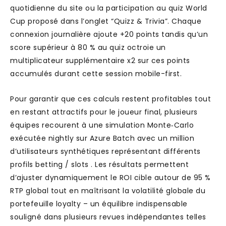
quotidienne du site ou la participation au quiz World
Cup proposé dans l’onglet “Quizz & Trivia”. Chaque
connexion journalière ajoute +20 points tandis qu’un
score supérieur à 80 % au quiz octroie un
multiplicateur supplémentaire x2 sur ces points
accumulés durant cette session mobile-first.
Pour garantir que ces calculs restent profitables tout
en restant attractifs pour le joueur final, plusieurs
équipes recourent à une simulation Monte‑Carlo
exécutée nightly sur Azure Batch avec un million
d’utilisateurs synthétiques représentant différents
profils betting / slots . Les résultats permettent
d’ajuster dynamiquement le ROI cible autour de 95 %
RTP global tout en maîtrisant la volatilité globale du
portefeuille loyalty – un équilibre indispensable
souligné dans plusieurs revues indépendantes telles