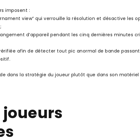
urs imposent :
nament view” qui verrouille la résolution et désactive les o
;
hangement d’appareil pendant les cinq dernières minutes cr
vérifiée afin de détecter tout pic anormal de bande passan
itif.
ide dans la stratégie du joueur plutôt que dans son matériel
 joueurs
es