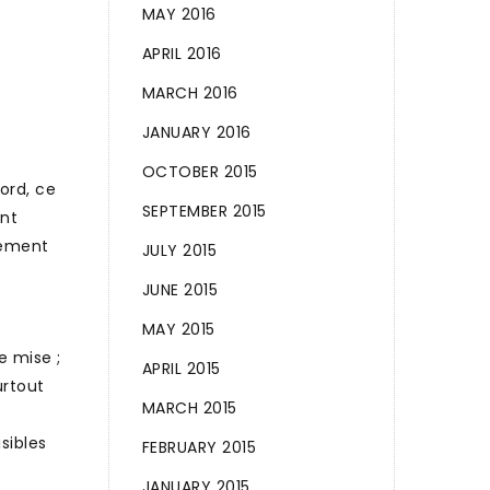
MAY 2016
APRIL 2016
MARCH 2016
JANUARY 2016
OCTOBER 2015
ord, ce
SEPTEMBER 2015
ent
tement
JULY 2015
JUNE 2015
MAY 2015
e mise ;
APRIL 2015
urtout
MARCH 2015
sibles
FEBRUARY 2015
JANUARY 2015