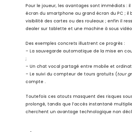
Pour le joueur, les avantages sont immédiats : il
écran du smartphone au grand écran du PC ; il b
visibilité des cartes ou des rouleaux ; enfin il r
dealer sur tablette et une machine à sous vidéo
Des exemples concrets illustrent ce progrès :
– La sauvegarde automatique de la mise en co
;
– Un chat vocal partagé entre mobile et ordinat
– Le suivi du compteur de tours gratuits (
tour gr
compte .
Toutefois ces atouts masquent des risques sous
prolongé, tandis que l’accès instantané multipli
cherchent un avantage technologique non décl