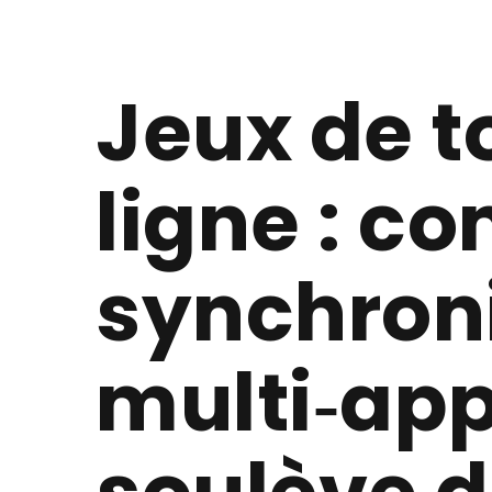
Jeux de t
ligne : c
synchron
multi‑app