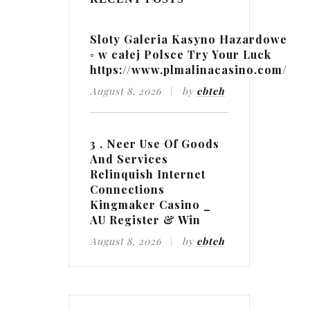
Sloty Galeria Kasyno Hazardowe
◦ w całej Polsce Try Your Luck
https://www.plmalinacasino.com/
August 8, 2026
by
ebteh
3 . Neer Use Of Goods
And Services
Relinquish Internet
Connections
Kingmaker Casino _
AU Register & Win
August 8, 2026
by
ebteh