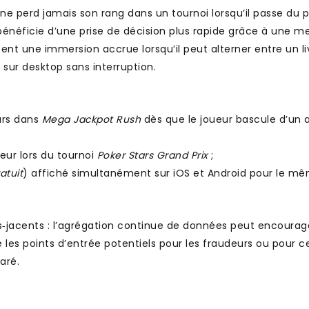
 ne perd jamais son rang dans un tournoi lorsqu’il passe du p
énéficie d’une prise de décision plus rapide grâce à une me
essent une immersion accrue lorsqu’il peut alterner entre un l
 sur desktop sans interruption.
urs dans
Mega Jackpot Rush
dès que le joueur bascule d’un a
eur lors du tournoi
Poker Stars Grand Prix
;
atuit
) affiché simultanément sur iOS et Android pour le m
‑jacents : l’agrégation continue de données peut encourage
e les points d’entrée potentiels pour les fraudeurs ou pour c
aré.