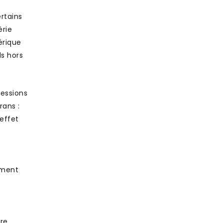
rtains
érie
érique
ls hors
sessions
rans :
’effet
ement
tre