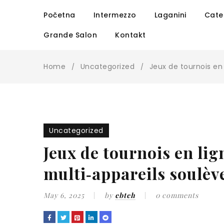
Početna
Intermezzo
Laganini
Cate
Grande Salon
Kontakt
Home
Uncategorized
Jeux de tournois en
/
/
Uncategorized
Jeux de tournois en li
multi‑appareils soulèv
May 6, 2025
by
ebteh
0 comments