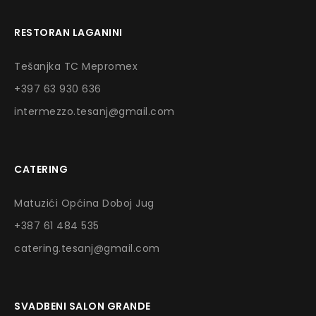
RESTORAN LAGANINI
Tešanjka TC Mepromex
+397 63 930 636
intermezzo.tesanj@gmail.com
CATERING
Matuzići Općina Doboj Jug
+387 61 484 535
catering.tesanj@gmail.com
SVADBENI SALON GRANDE