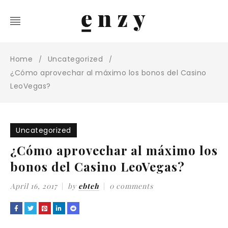
Home
Uncategorized
/
/
¿Cómo aprovechar al máximo los bonos del Casino
LeoVegas?
Uncategorized
¿Cómo aprovechar al máximo los
bonos del Casino LeoVegas?
April 16, 2017
by
ebteh
0 comments