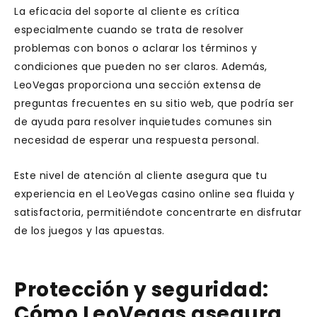
La eficacia del soporte al cliente es crítica
especialmente cuando se trata de resolver
problemas con bonos o aclarar los términos y
condiciones que pueden no ser claros. Además,
LeoVegas proporciona una sección extensa de
preguntas frecuentes en su sitio web, que podría ser
de ayuda para resolver inquietudes comunes sin
necesidad de esperar una respuesta personal.
Este nivel de atención al cliente asegura que tu
experiencia en el LeoVegas casino online sea fluida y
satisfactoria, permitiéndote concentrarte en disfrutar
de los juegos y las apuestas.
Protección y seguridad:
Cómo LeoVegas asegura