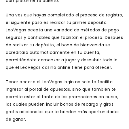
completamente abierto.
Una vez que hayas completado el proceso de registro,
el siguiente paso es realizar tu primer depósito.
LeoVegas acepta una variedad de métodos de pago
seguros y confiables que facilitan el proceso. Después
de realizar tu depósito, el bono de bienvenida se
acreditará automáticamente en tu cuenta,
permitiéndote comenzar a jugar y descubrir todo lo
que el LeoVegas casino online tiene para ofrecer.
Tener acceso al LeoVegas login no solo te facilita
ingresar al portal de apuestas, sino que también te
permite estar al tanto de las promociones en curso,
las cuales pueden incluir bonos de recarga y giros
gratis adicionales que te brindan más oportunidades
de ganar.