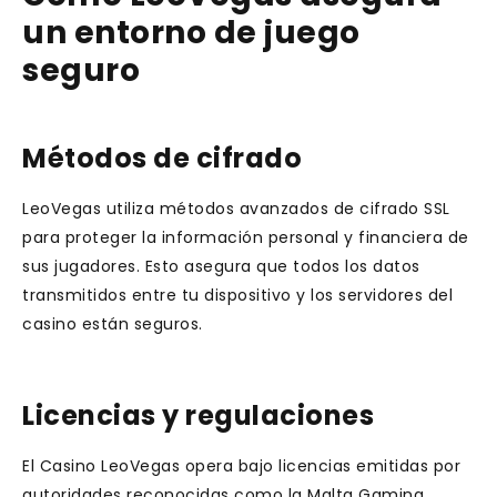
un entorno de juego
seguro
Métodos de cifrado
LeoVegas utiliza métodos avanzados de cifrado SSL
para proteger la información personal y financiera de
sus jugadores. Esto asegura que todos los datos
transmitidos entre tu dispositivo y los servidores del
casino están seguros.
Licencias y regulaciones
El Casino LeoVegas opera bajo licencias emitidas por
autoridades reconocidas como la Malta Gaming