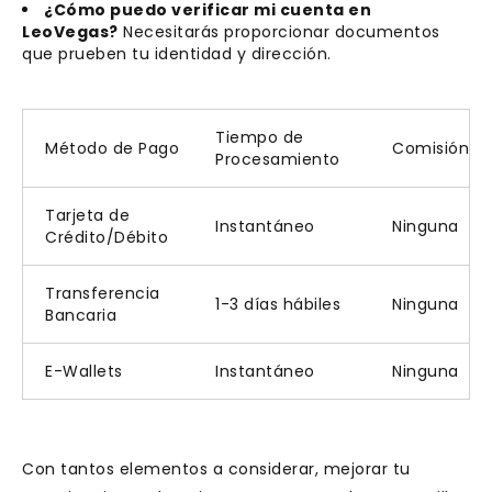
¿Cómo puedo verificar mi cuenta en
LeoVegas?
Necesitarás proporcionar documentos
que prueben tu identidad y dirección.
Tiempo de
Método de Pago
Comisión
Procesamiento
Tarjeta de
Instantáneo
Ninguna
Crédito/Débito
Transferencia
1-3 días hábiles
Ninguna
Bancaria
E-Wallets
Instantáneo
Ninguna
Con tantos elementos a considerar, mejorar tu