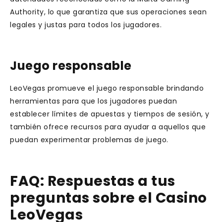
Authority, lo que garantiza que sus operaciones sean
legales y justas para todos los jugadores.
Juego responsable
LeoVegas promueve el juego responsable brindando
herramientas para que los jugadores puedan
establecer límites de apuestas y tiempos de sesión, y
también ofrece recursos para ayudar a aquellos que
puedan experimentar problemas de juego.
FAQ: Respuestas a tus
preguntas sobre el Casino
LeoVegas