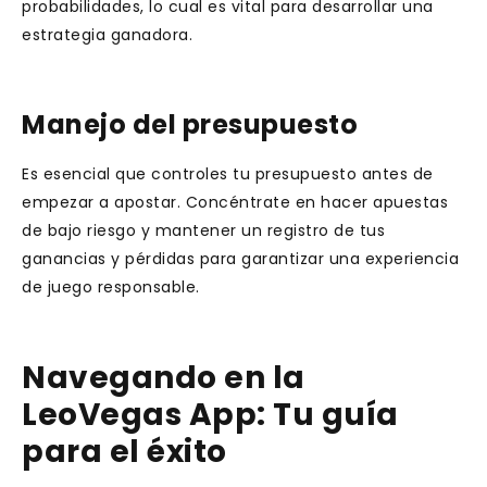
probabilidades, lo cual es vital para desarrollar una
estrategia ganadora.
Manejo del presupuesto
Es esencial que controles tu presupuesto antes de
empezar a apostar. Concéntrate en hacer apuestas
de bajo riesgo y mantener un registro de tus
ganancias y pérdidas para garantizar una experiencia
de juego responsable.
Navegando en la
LeoVegas App: Tu guía
para el éxito