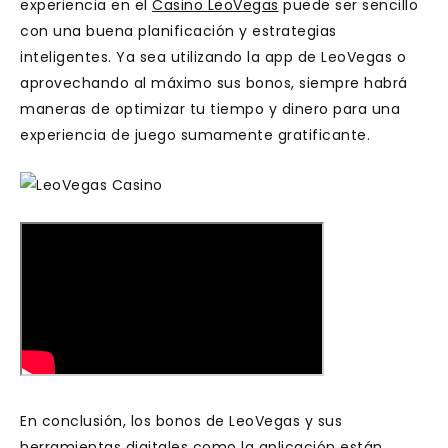
experiencia en el
Casino LeoVegas
puede ser sencillo
con una buena planificación y estrategias
inteligentes. Ya sea utilizando la app de LeoVegas o
aprovechando al máximo sus bonos, siempre habrá
maneras de optimizar tu tiempo y dinero para una
experiencia de juego sumamente gratificante.
En conclusión, los bonos de LeoVegas y sus
herramientas digitales como la aplicación están