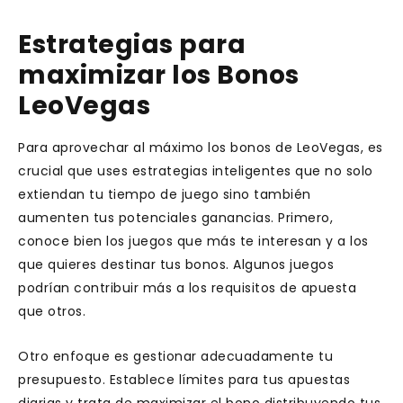
Estrategias para
maximizar los Bonos
LeoVegas
Para aprovechar al máximo los bonos de LeoVegas, es
crucial que uses estrategias inteligentes que no solo
extiendan tu tiempo de juego sino también
aumenten tus potenciales ganancias. Primero,
conoce bien los juegos que más te interesan y a los
que quieres destinar tus bonos. Algunos juegos
podrían contribuir más a los requisitos de apuesta
que otros.
Otro enfoque es gestionar adecuadamente tu
presupuesto. Establece límites para tus apuestas